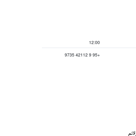
12:00
+95 9 42112 9735
لائم