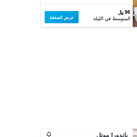
96 ﷼
عرض الصفقة
المتوسط في الليلة
باندورا موتل