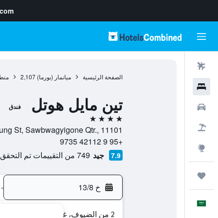
.com
رحلات طيران
الصفحة الرئيسية
ميانمار (بورما)
2,107
منطق
فنادق
تين مايل هوتل
سيارات
فندق
4 نجوم
حزم العروض
No. 887, Kyoung St, Sawbwagyigone Qtr., 11101, يانغون, منطقة ي
+95 9 42112 9735
استكشاف
جيد
749 من التقييمات تم التحقق منها
7.9
رحلات
خ 13/8
-
العَرَبِيَّة
2 من الضيوف، غرفة واحدة