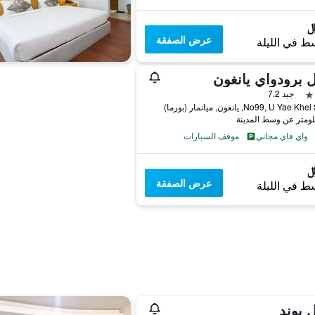
عرض الصفقة
ط في الليلة
 برودواي يانغون
جيد 7.2
No99, U Yae , يانغون, ميانمار (بورما)
واي فاي مجاني
موقف السيارات
عرض الصفقة
ط في الليلة
 بوند