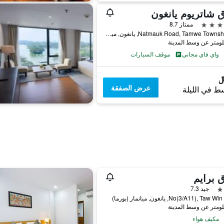
 شاتريوم يانغون
ممتاز 8.7
40, Natmauk Road, Tamwe Township, يانغون, ميانمار (بورما)
واي فاي مجاني
موقف السيارات
عرض الصفقة
ط في الليلة
 برايم
جيد 7.3
No(3/A11), T, يانغون, ميانمار (بورما)
مكيف هواء