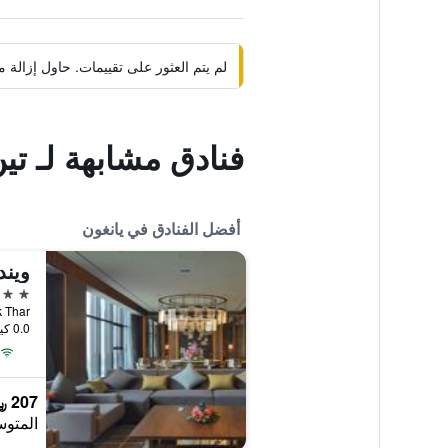
لم يتم العثور على تقييمات. حاول إزال
فنادق مشابهة لـ تي
أفضل الفنادق في يانغون
ويند
5 نجوم
0.0 كيلومتر عن وسط المدينة
207 ﷼
المتوس