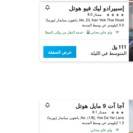
إسبيرادو ليك فيو هوتل
4 نجوم
ممتاز 8.0
No. 23, Kan Yeik Thar Road, يانغون, ميانمار (بورما)
0.0 كيلومتر عن وسط المدينة
واي فاي مجاني
خدمة النقل من وإلى المطار
111 ﷼
عرض الصفقة
المتوسط في الليلة
آجا آت 9 مايل هوتل
3 نجوم
ممتاز 8.1
No. (1/B), Yoe Da Yar Lane, يانغون, ميانمار (بورما)
1.3 كيلومتر عن وسط المدينة
واي فاي مجاني