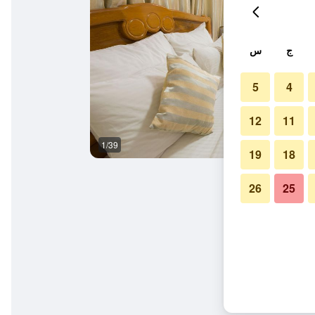
ج
س
5
4
12
11
1/39
آخر
19
18
26
25