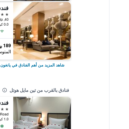
فندق
5 نجوم
0.0 كيلومتر عن وسط المدينة
189 ﷼
المتوس
شاهد المزيد من أهم الفنادق في يانغون
فنادق بالقرب من تين مايل هوتل
فندق
3 نجوم
aw Win Road
1.0 كيلومتر عن وسط المدينة