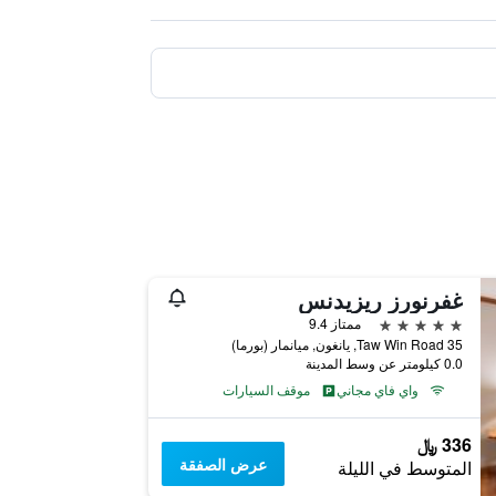
غفرنورز ريزيدنس
5 نجوم
ممتاز 9.4
35 Taw Win Road, يانغون, ميانمار (بورما)
0.0 كيلومتر عن وسط المدينة
واي فاي مجاني
موقف السيارات
336 ﷼
عرض الصفقة
المتوسط في الليلة