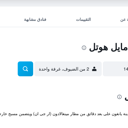
 عن
التقييمات
فنادق مشابهة
ايل هوتل
2 من الضيوف، غرفة واحدة
ان مريح في مدينة يانغون على بعد دقائق من مطار مينغالادون (ار جى ان) ويتضمن مسبح