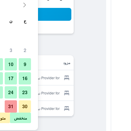
بح
ح
ن
3
2
مزود
10
9
17
16
Provider for تين مايل هوتل
24
23
Provider for تين مايل هوتل
31
30
Provider for تين مايل هوتل
منخفض
متو