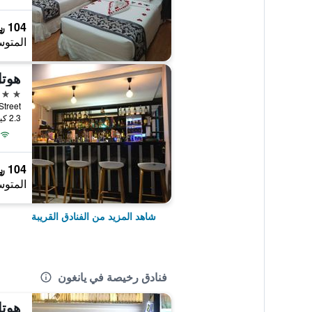
104 ﷼
المتوس
هوتل
3 نجوم
Khel Street
2.3 كيلومتر عن وسط المدينة
104 ﷼
المتوس
شاهد المزيد من الفنادق القريبة
فنادق رخيصة في يانغون
هوتل