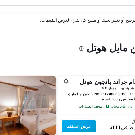
ة مرشح أو تغيير بحثك أو مسح كل شيء لعرض التقييمات.
ن مايل هوتل
ام جراند يانجون هوتل
ممتاز 9.0
No 11 Corner Of Kan Yek Thar, يانغون, ميانمار (بورما)
واي فاي مجاني
موقف السيارات
عرض الصفقة
ط في الليلة