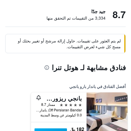
8.7
جيد جدًا
3,334 من التقييمات تم التحقق منها
لم يتم العثور على تقييمات. حاول إزالة مرشح أو تغيير بحثك أو
مسح كل شيء لعرض التقييمات.
فنادق مشابهة لـ هوتل تنرا
أفضل الفنادق في باندار بارو بانجي
بانجي ريزورت هوتل
5 نجوم
ممتاز 8.7
Off Persiaran Bandar, باندار بارو بانجي, ماليزيا
0.0 كيلومتر عن وسط المدينة
182 ﷼