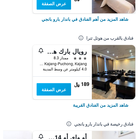
عرض الصفقة
شاهد المزيد من أهم الفنادق في باندار بارو بانجي
فنادق بالقرب من هوتل تنرا
رويال بارك هوتل آت يونيتين
3 نجوم
ممتاز 8.3
KM7, jalan Kajang-Puchong, Kajang, باندار بارو بانجي, ماليزيا
4.0 كيلومتر عن وسط المدينة
189 ﷼
عرض الصفقة
شاهد المزيد من الفنادق القريبة
فنادق رخيصة في باندار بارو بانجي
أو واي أو 714 أرينا هوتل