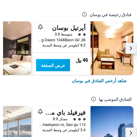
فنادق رخيصة في بوسان
أيرتيل بوسان
تقييم فئة 2
متوسط 3.9
36, Nakdong-Daero 1048Beon-Gil, بوسان, كوريا الجنوبية
8.2 كيلومتر عن وسط المدينة
46 ﷼
عرض الصفقة
شاهد أرخص الفنادق في بوسان
الفنادق الموصى بها
فيرفيلد باي ماريوت بوسان سونجدو بيتش
تقييم فئة 3
ممتاز 8.9
113 Songdohaebyeon-ro, Seo-gu, بوسان, كوريا الجنوبية
3.4 كيلومتر عن وسط المدينة