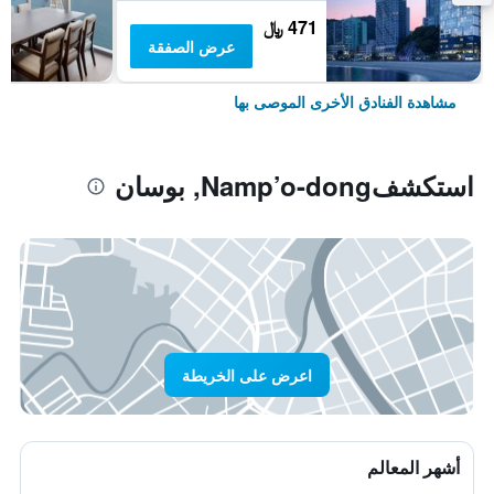
471 ﷼
عرض الصفقة
مشاهدة الفنادق الأخرى الموصى بها
استكشفNamp’o-dong, بوسان
اعرض على الخريطة
أشهر المعالم