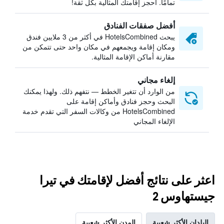
تمامًا. احجز إقامتك المثالية بكل ثقة!
أفضل صفقات الفنادق
يبحث HotelsCombined في أكثر من 3 ملايين فندق
ومكان إقامة ويجمعهم في مكان واحد حتى تتمكن من
مقارنة أماكن الإقامة المثالية.
إلغاء مجاني
من الوارد أن تتغير الخطط — نتفهم ذلك. ولهذا يمكنك
البحث وحجز فنادق وأماكن إقامة على
HotelsCombined من وكالات السفر التي تقدم خدمة
الإلغاء المجاني
اعثر على نتائج أفضل لإقامتك في تيرا
جيستهاوس 2
البلدان الأكثر شعبية
المدن الأكثر شعبية