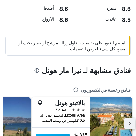
8.6
8.6
منفرد
أصدقاء
8.6
8.5
عائلات
الأزواج
لم يتم العثور على تقييمات. حاول إزالة مرشح أو تغيير بحثك أو
مسح كل شيء لعرض التقييمات.
فنادق مشابهة لـ تيرا مار هوتل
فنادق رخيصة في ليكسوريون
بالاتينو هوتل
3 نجوم
جيد 7.7
Lixouri Area, ليكسوريون, اليونان
0.5 كيلومتر عن وسط المدينة
335 ﷼