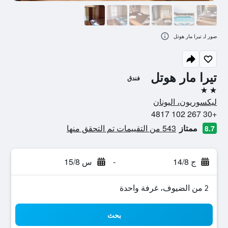
صور لـ تيرا مار هوتل
تيرا مار هوتل
فندق
2 نجمتين
ليكسوريون، اليونان
+30 267 102 4817
ممتاز
543 من التقييمات تم التحقق منها
8.7
ج 14/8
-
س 15/8
2 من الضيوف، غرفة واحدة
بحث