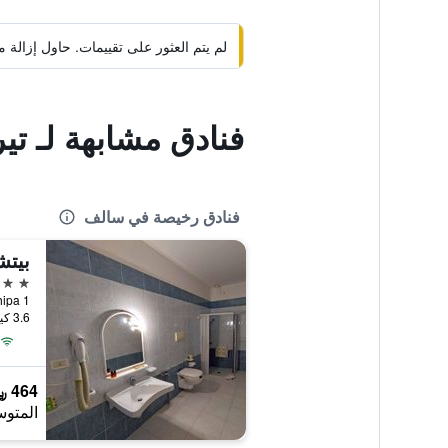
لم يتم العثور على تقييمات. حاول إزال
فنادق مشابهة لـ ت
فنادق رخيصة في سالف
بيت
3 نجوم
a Tito Schipa 1
3.6 كيلومتر عن وسط المدينة
464 ﷼
المتوس