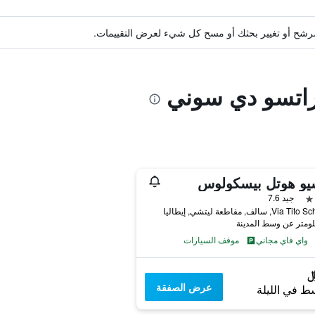
ة مرشح أو تغيير بحثك أو مسح كل شيء لعرض التقييمات.
يراتسو دي سوني
شيو هوتل بيسكولوس
جيد 7.6
Vi, سالف, مقاطعة ليتشي, إيطاليا
واي فاي مجاني
موقف السيارات
عرض الصفقة
ط في الليلة