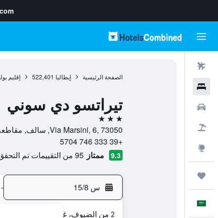
.com
رحلات طيران
الصفحة الرئيسية
إيطاليا
522,401
إقليم بولي
فنادق
تيراتسو دي سوني
سيارات
3 نجوم
حزم العروض
Via Marsini, 6, 73050, سالف, مقاطعة ليتشي, إيطاليا
+39 333 746 5704
استكشاف
ممتاز
95 من التقييمات تم التحقق منها
9.3
رحلات
س 15/8
-
العَرَبِيَّة
2 من الضيوف، غرفة واحدة