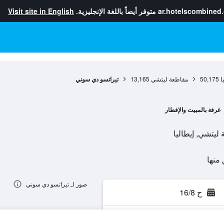
ar.hotelscombined
متوفر أيضاً باللغة الإنجليزية.
Visit site in English
ا
50,175
مقاطعة ليتشي
13,165
تيراتسو دي سوني
غرفة بالمبيت والإفطار
صور لـ تيراتسو دي سوني
ح 16/8