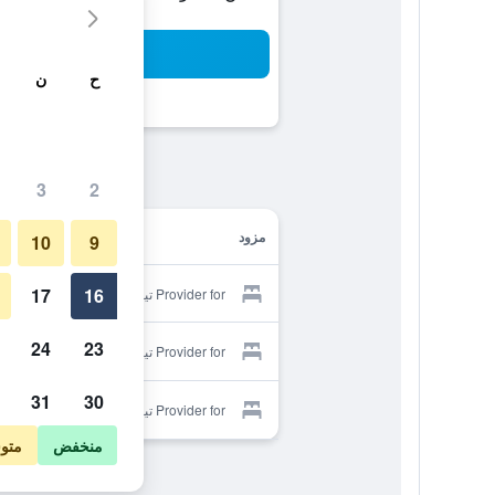
بح
ح
ن
3
2
مزود
10
9
17
16
Provider for تيراتسو دي سوني
24
23
Provider for تيراتسو دي سوني
31
30
Provider for تيراتسو دي سوني
منخفض
متو