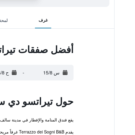
غرف
لمحة
أفضل صفقات تيرا
س 15/8
-
ح 16/8
حول تيراتسو دي س
يقع فندق المنامة والإفطار في مدينة سالف
يقدم Terrazzo dei Sogni B&B غرفاً مريحة ف...