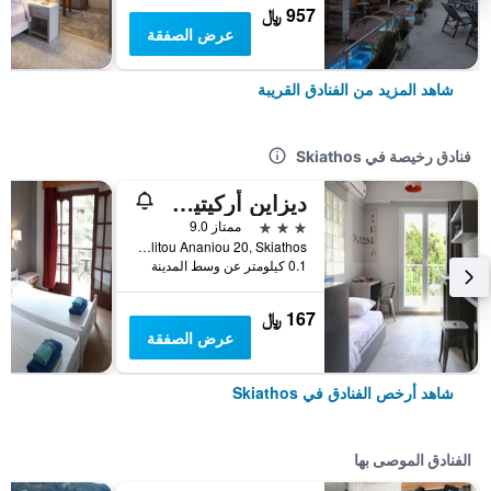
957 ﷼
عرض الصفقة
شاهد المزيد من الفنادق القريبة
فنادق رخيصة في Skiathos
ديزاين أركيتيكتونيكا
3 نجوم
ممتاز 9.0
Mitropolitou Ananiou 20, Skiathos, اليونان
0.1 كيلومتر عن وسط المدينة
167 ﷼
عرض الصفقة
شاهد أرخص الفنادق في Skiathos
الفنادق الموصى بها