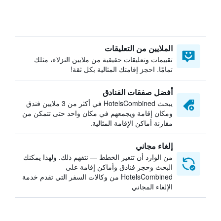
الملايين من التعليقات
تقييمات وتعليقات حقيقية من ملايين النزلاء، مثلك
تمامًا. احجز إقامتك المثالية بكل ثقة!
أفضل صفقات الفنادق
يبحث HotelsCombined في أكثر من 3 ملايين فندق
ومكان إقامة ويجمعهم في مكان واحد حتى تتمكن من
مقارنة أماكن الإقامة المثالية.
إلغاء مجاني
من الوارد أن تتغير الخطط — نتفهم ذلك. ولهذا يمكنك
البحث وحجز فنادق وأماكن إقامة على
HotelsCombined من وكالات السفر التي تقدم خدمة
الإلغاء المجاني