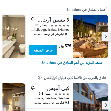
أفضل الفنادق في Skiathos
لا بيسين آرت هوتل - للبالغين فقط
5 نجوم
ممتاز 9.2
Euaggelistrias, Skiathos, اليونان
0.0 كيلومتر عن وسط المدينة
575 ﷼
عرض الصفقة
شاهد المزيد من أهم الفنادق في Skiathos
فنادق بالقرب من ثالاسا كيب فيليان كوليكشن
كبي أموس
4 نجوم
ممتاز 9.4
Megali Ammos, Skiathos, Skiathos, اليونان
0.1 كيلومتر عن وسط المدينة