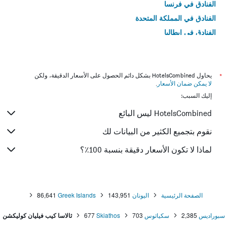
الفنادق في فرنسا
الفنادق في المملكة المتحدة
الفنادق في إيطاليا
الفنادق في تايلاند
*
يحاول HotelsCombined بشكل دائم الحصول على الأسعار الدقيقة، ولكن
لا يمكن ضمان الأسعار
.
إليك السبب:
HotelsCombined ليس البائع
نقوم بتجميع الكثير من البيانات لك
لماذا لا تكون الأسعار دقيقة بنسبة 100٪؟
الصفحة الرئيسية
اليونان
143,951
Greek Islands
86,641
سبوراديس
2,385
سكياثوس
703
Skiathos
677
ثالاسا كيب فيليان كوليكشن