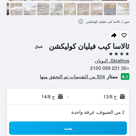
صور لـ ثالاسا كيب فيليان كوليكشن
ثالاسا كيب فيليان كوليكشن
فندق
4 نجوم
Skiathos، اليونان
+30 231 059 2100
ممتاز
504 من التقييمات تم التحقق منها
9.1
خ 13/8
-
ج 14/8
2 من الضيوف، غرفة واحدة
بحث