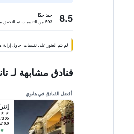
8.5
جيد جدًا
593 من التقييمات تم التحقق منها
لم يتم العثور على تقييمات. حاول إزال
فنادق مشابهة لـ تان
أفضل الفنادق في هانوي
إنتر
5 نجوم
05 Tu Hoa, Tay Ho Ward, هانوي, فيتنام
0.0 كيلومتر عن وسط المدينة