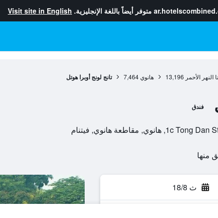
ar.hotelscombined
متوفر أيضاً باللغة الإنجليزية.
Visit site in English
 النهر الأحمر
13,196
هانوي
7,464
تانج لونج أوبرا هوتل
فندق
ي, مقاطعة هانوي, فيتنام
ث 18/8