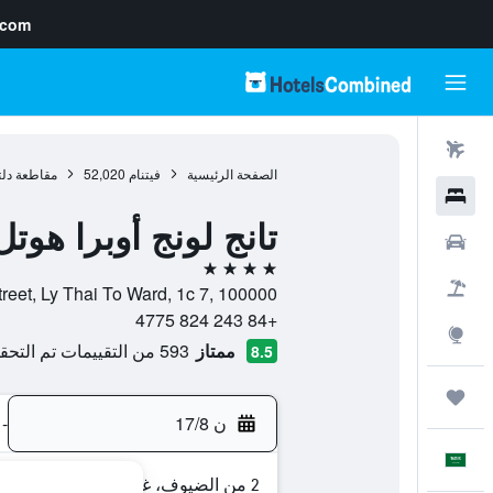
.com
رحلات طيران
الصفحة الرئيسية
فيتنام
52,020
مقاطعة دلتا
فنادق
تانج لونج أوبرا هوتل
سيارات
4 نجوم
حزم العروض
1c Tong Dan Street, Ly Thai To Ward, 1c 7, 100000, هانو
+84 243 824 4775
استكشاف
ممتاز
593 من التقييمات تم التحقق منها
8.5
رحلات
ن 17/8
-
العَرَبِيَّة
2 من الضيوف، غرفة واحدة