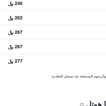
246 ﷼
262 ﷼
267 ﷼
267 ﷼
277 ﷼
والرسوم المستحقة عند تسجيل المغادرة.
ا هوتل