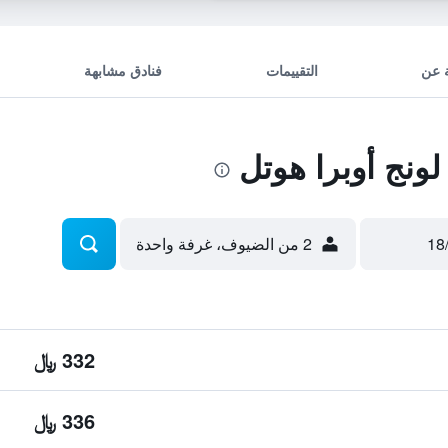
 عن
التقييمات
فنادق مشابهة
ونج أوبرا هوتل
2 من الضيوف، غرفة واحدة
332 ﷼
336 ﷼