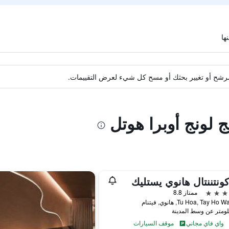
ة مرشح أو تغيير بحثك أو مسح كل شيء لعرض التقييمات.
ج لونج أوبرا هوتل
كونتننتال هانوي يستليك
ممتاز 8.8
واي فاي مجاني
موقف السيارات