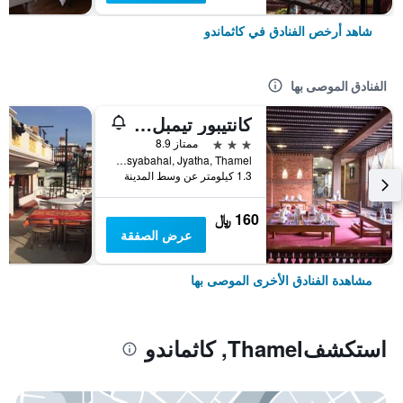
شاهد أرخص الفنادق في كاثماندو
الفنادق الموصى بها
كانتيبور تيمبل هاوس
3 نجوم
ممتاز 8.9
Chusyabahal, Jyatha, Thamel, كاثماندو, نيبال
1.3 كيلومتر عن وسط المدينة
160 ﷼
عرض الصفقة
مشاهدة الفنادق الأخرى الموصى بها
استكشفThamel, كاثماندو