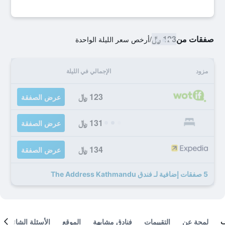
صفقات من
123 ﷼
/
أرخص سعر الليلة الواحدة
مزود
الإجمالي في الليلة
123 ﷼
عرض الصفقة
131 ﷼
عرض الصفقة
134 ﷼
عرض الصفقة
5 صفقات إضافية لـ فندق The Address Kathmandu
لمحة عن
التقييمات
فنادق مشابهة
الموقع
الأسئلة الشائعة