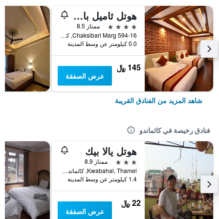
هوتل ثاميل بارك
4 نجوم
ممتاز 8.5
594-16 Chaksibari Marg, كاثماندو, نيبال
0.0 كيلومتر عن وسط المدينة
145 ﷼
عرض الصفقة
شاهد المزيد من الفنادق القريبة
فنادق رخيصة في كاثماندو
هوتل يالا بيك
3 نجوم
ممتاز 8.9
Kwabahal, Thamel, كاثماندو, نيبال
1.4 كيلومتر عن وسط المدينة
22 ﷼
عرض الصفقة