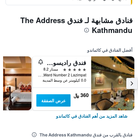
فنادق مشابهة لـ فندق The Address
Kathmandu
أفضل الفنادق في كاثماندو
فندق راديسون كاتماندو
5 نجوم
ممتاز 8.2
Ward Number 2 Lazimpat, كاثماندو, نيبال
0.0 كيلومتر عن وسط المدينة
360 ﷼
عرض الصفقة
شاهد المزيد من أهم الفنادق في كاثماندو
فنادق بالقرب من فندق The Address Kathmandu