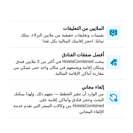
الملايين من التعليقات
تقييمات وتعليقات حقيقية من ملايين النزلاء، مثلك
تمامًا. احجز إقامتك المثالية بكل ثقة!
أفضل صفقات الفنادق
يبحث HotelsCombined في أكثر من 3 ملايين فندق
ومكان إقامة ويجمعهم في مكان واحد حتى تتمكن من
مقارنة أماكن الإقامة المثالية.
إلغاء مجاني
من الوارد أن تتغير الخطط — نتفهم ذلك. ولهذا يمكنك
البحث وحجز فنادق وأماكن إقامة على
HotelsCombined من وكالات السفر التي تقدم خدمة
الإلغاء المجاني