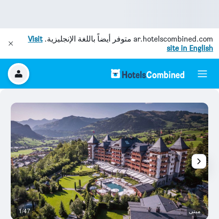
ar.hotelscombined.com
متوفر أيضاً باللغة الإنجليزية.
Visit
site in English
مبنى
1/47
ال