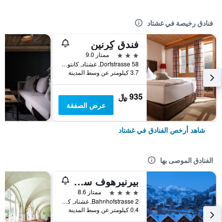
فنادق رخيصة في غشتاد
فندق كِرنين
3 نجوم
ممتاز 9.0
Dorfstrasse 58, غشتاد, كانتون برن, سويسرا
3.7 كيلومتر عن وسط المدينة
935 ﷼
عرض الصفقة
شاهد أرخص الفنادق في غشتاد
الفنادق الموصى بها
بيرنيرهوف سويس كواليتي هوتل جي ستيد
4 نجوم
ممتاز 8.6
Bahnhofstrasse 2, غشتاد, كانتون برن, سويسرا
0.4 كيلومتر عن وسط المدينة