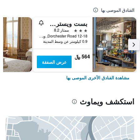
الفنادق الموصى بها
بست ويسترن ويماوث هوتل رمبراند
3 نجوم
ممتاز 8.2
12-18 Dorchester Road, ويماوث, المملكة المتحدة
0.9 كيلومتر عن وسط المدينة
564 ﷼
عرض الصفقة
مشاهدة الفنادق الأخرى الموصى بها
استكشف ويماوث