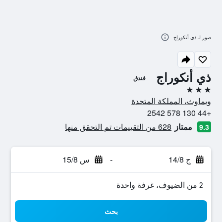
صور لـ ذي أنكوراج
ذي أنكوراج
فندق
3 نجوم
ويماوث، المملكة المتحدة
+44 130 578 2542
ممتاز
628 من التقييمات تم التحقق منها
9.3
ج 14/8
-
س 15/8
2 من الضيوف، غرفة واحدة
بحث