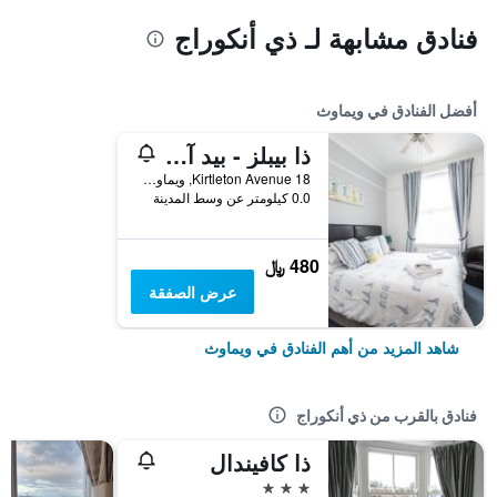
فنادق مشابهة لـ ذي أنكوراج
أفضل الفنادق في ويماوث
ذا بيبلز - بيد آند بريكافست
18 Kirtleton Avenue, ويماوث, المملكة المتحدة
0.0 كيلومتر عن وسط المدينة
480 ﷼
عرض الصفقة
شاهد المزيد من أهم الفنادق في ويماوث
فنادق بالقرب من ذي أنكوراج
ذا كافيندال
3 نجوم