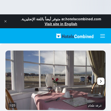
ar.hotelscombined.com
متوفر أيضاً باللغة الإنجليزية.
Visit site in English
غرفة طعام
1/25
ال