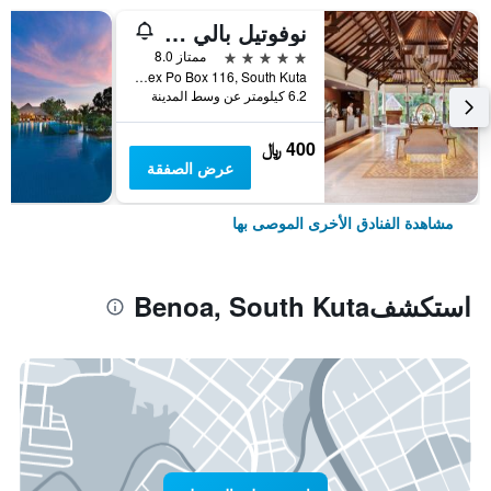
نوفوتيل بالي نوسا دوا
5 نجوم
ممتاز 8.0
Jl Pantai Mengiat Btdc Complex Po Box 116, South Kuta, إندونيسيا
6.2 كيلومتر عن وسط المدينة
400 ﷼
عرض الصفقة
مشاهدة الفنادق الأخرى الموصى بها
استكشفBenoa, South Kuta