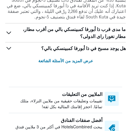
بنسبة 10% عن المعدل لفنادق ذات تصنيف 5-نجوم في South
Kuta. إذا كنت تريد الأقامة في ذا أبورفا كمبينسكي بالي، ضع في
اعتبارك أنه عليك أن تدفع 2,266 ﷼في الليلة ، والتي تعتبر صفقة
جيدة في South Kuta لقاء فندق بتصنيف 5-نجوم.
ما مدى قرب ذا أبورفا كمبينسكي بالي من أقرب مطار،
مطار نغورا راى الدولى؟
هل يوجد مسبح في ذا أبورفا كمبينسكي بالي؟
عرض المزيد من الأسئلة الشائعة
الملايين من التعليقات
تقييمات وتعليقات حقيقية من ملايين النزلاء، مثلك
تمامًا. احجز إقامتك المثالية بكل ثقة!
أفضل صفقات الفنادق
يبحث HotelsCombined في أكثر من 3 ملايين فندق