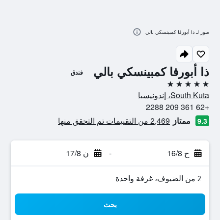
صور لـ ذا أبورفا كمبينسكي بالي
ذا أبورفا كمبينسكي بالي
فندق
5 نجوم
South Kuta، إندونيسيا
+62 361 209 2288
ممتاز
2,469 من التقييمات تم التحقق منها
9.3
ح 16/8
-
ن 17/8
2 من الضيوف، غرفة واحدة
بحث