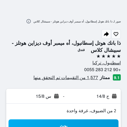
صور لـ ذا بانك هوتل إسطانبول، أه ميمبر أوف ديزاين هوتلز - سبيشال كلاس
ذا بانك هوتل إسطانبول، أه ميمبر أوف ديزاين هوتلز -
سبيشال كلاس
فندق
5 نجوم
اسطنبول، تركيا
+90 212 283 0055
ممتاز
1,577 من التقييمات تم التحقق منها
9.1
ج 14/8
-
س 15/8
2 من الضيوف، غرفة واحدة
بحث