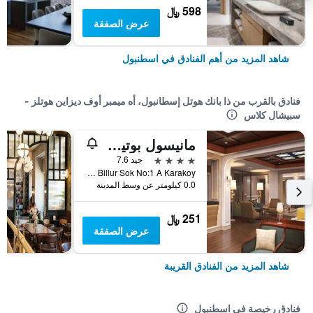
598 ﷼
عرض الصفقة
شاهد المزيد من أهم الفنادق في اسطنبول
فنادق بالقرب من ذا بانك هوتل إسطانبول، أه ميمبر أوف ديزاين هوتلز -
سبيشال كلاس
مانيسول بوتيك جالاتا
4 نجوم
جيد 7.6
Arapcamii Mah Bankalar Cad. Billur Sok No:1 A Karakoy, اسطنبول, تركيا
0.0 كيلومتر عن وسط المدينة
251 ﷼
عرض الصفقة
شاهد المزيد من الفنادق القريبة
فنادق رخيصة في اسطنبول