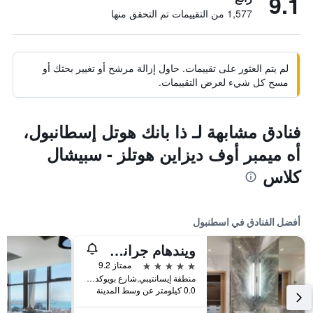
9.1
1,577 من التقييمات تم التحقق منها
لم يتم العثور على تقييمات. حاول إزالة مرشح أو تغيير بحثك أو
مسح كل شيء لعرض التقييمات.
فنادق مشابهة لـ ذا بانك هوتل إسطانبول،
أه ميمبر أوف ديزاين هوتلز - سبيشال
كلاس
أفضل الفنادق في اسطنبول
ويندهام جراند إسطنبول ليفينت
5 نجوم
ممتاز 9.2
منطقة إيسانتيبي,شارع بويوكديري 177-183 شيشلي, اسطنبول, تركيا
0.0 كيلومتر عن وسط المدينة