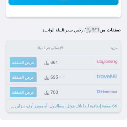
صفقات من
661 ﷼
/
أرخص سعر الليلة الواحدة
مزود
الإجمالي في الليلة
661 ﷼
عرض الصفقة
695 ﷼
عرض الصفقة
700 ﷼
عرض الصفقة
69 صفقة إضافية لـ ذا بانك هوتل إسطانبول، أه ميمبر أوف ديزاين هوتلز - سبيشال كلاس