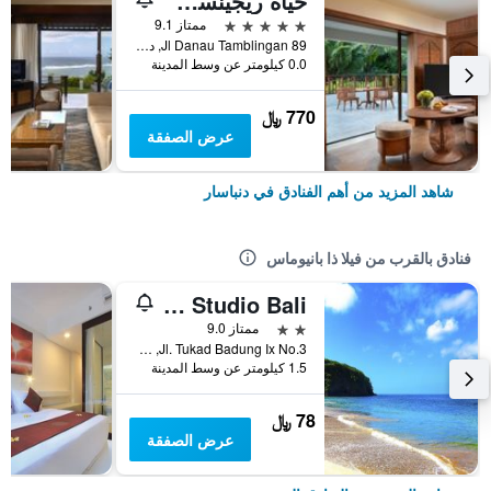
حياة ريجينسي بالي
5 نجوم
ممتاز 9.1
Jl Danau Tamblingan 89, دنباسار, إندونيسيا
0.0 كيلومتر عن وسط المدينة
770 ﷼
عرض الصفقة
شاهد المزيد من أهم الفنادق في دنباسار
فنادق بالقرب من فيلا ذا بانيوماس
The Vinhill Studio Bali
2 نجمتين
ممتاز 9.0
Jl. Tukad Badung Ix No.3, دنباسار, إندونيسيا
1.5 كيلومتر عن وسط المدينة
78 ﷼
عرض الصفقة