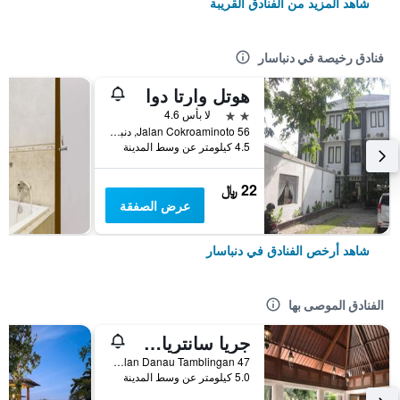
شاهد المزيد من الفنادق القريبة
فنادق رخيصة في دنباسار
هوتل وارتا دوا
2 نجمتين
لا بأس 4.6
56 Jalan Cokroaminoto, دنباسار, إندونيسيا
4.5 كيلومتر عن وسط المدينة
22 ﷼
عرض الصفقة
شاهد أرخص الفنادق في دنباسار
الفنادق الموصى بها
جريا سانتريان أه بيتش ريزورت آند سبا
Jalan Danau Tamblingan 47, دنباسار, إندونيسيا
5.0 كيلومتر عن وسط المدينة