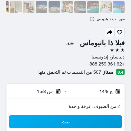
صور لـ فيلا ذا بانيوماس
فيلا ذا بانيوماس
فندق
3 نجوم
دنباسار، إندونيسيا
+62 361 259 888
ممتاز
507 من التقييمات تم التحقق منها
8.4
ج 14/8
-
س 15/8
2 من الضيوف، غرفة واحدة
بحث