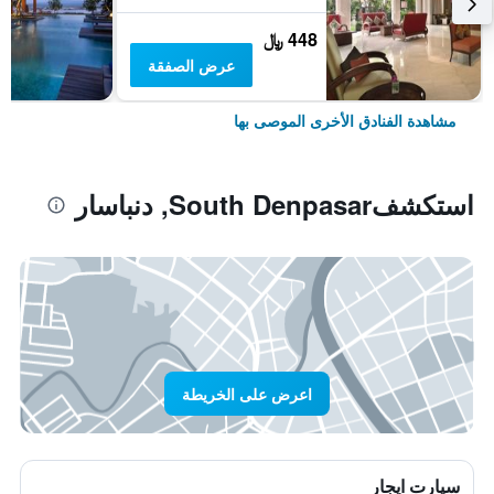
448 ﷼
عرض الصفقة
مشاهدة الفنادق الأخرى الموصى بها
استكشفSouth Denpasar, دنباسار
اعرض على الخريطة
سيارت ايجار