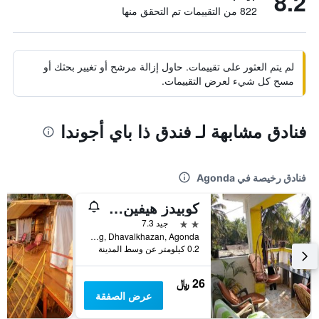
8.2
822 من التقييمات تم التحقق منها
لم يتم العثور على تقييمات. حاول إزالة مرشح أو تغيير بحثك أو
مسح كل شيء لعرض التقييمات.
فنادق مشابهة لـ فندق ذا باي أجوندا
فنادق رخيصة في Agonda
كوبيدز هيفين ريزورت
2 نجمتين
جيد 7.3
H No 331, Divanbag, Dhavalkhazan, Agonda, الهند
0.2 كيلومتر عن وسط المدينة
26 ﷼
عرض الصفقة