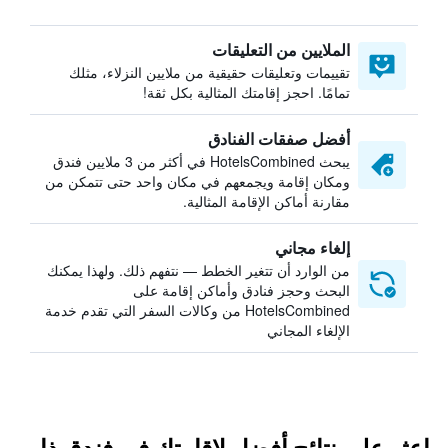
الملايين من التعليقات
تقييمات وتعليقات حقيقية من ملايين النزلاء، مثلك
تمامًا. احجز إقامتك المثالية بكل ثقة!
أفضل صفقات الفنادق
يبحث HotelsCombined في أكثر من 3 ملايين فندق
ومكان إقامة ويجمعهم في مكان واحد حتى تتمكن من
مقارنة أماكن الإقامة المثالية.
إلغاء مجاني
من الوارد أن تتغير الخطط — نتفهم ذلك. ولهذا يمكنك
البحث وحجز فنادق وأماكن إقامة على
HotelsCombined من وكالات السفر التي تقدم خدمة
الإلغاء المجاني