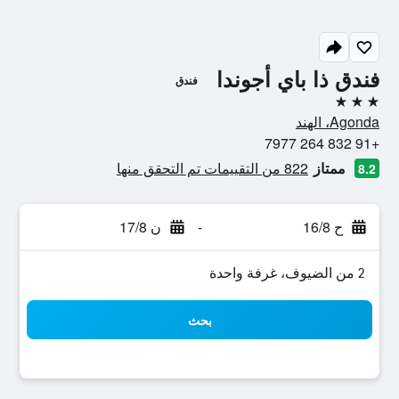
فندق ذا باي أجوندا
فندق
3 نجوم
Agonda، الهند
+91 832 264 7977
ممتاز
822 من التقييمات تم التحقق منها
8.2
ح 16/8
-
ن 17/8
2 من الضيوف، غرفة واحدة
بحث