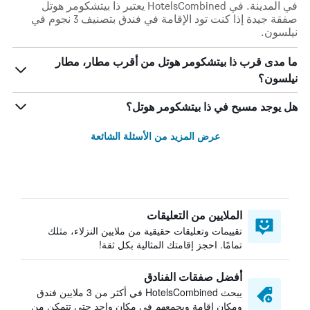
في المدينة. في HotelsCombined يعتبر ذا بيتشكومر هوتل
صفقة جيدة إذا كنت تود الإقامة في فندق بتصنيف 3 نجوم في
نيلسون.
ما مدى قرب ذا بيتشكومر هوتل من أقرب مطار، مطار
نيلسون؟
هل يوجد مسبح في ذا بيتشكومر هوتل؟
عرض المزيد من الأسئلة الشائعة
الملايين من التعليقات
تقييمات وتعليقات حقيقية من ملايين النزلاء، مثلك
تمامًا. احجز إقامتك المثالية بكل ثقة!
أفضل صفقات الفنادق
يبحث HotelsCombined في أكثر من 3 ملايين فندق
ومكان إقامة ويجمعهم في مكان واحد حتى تتمكن من