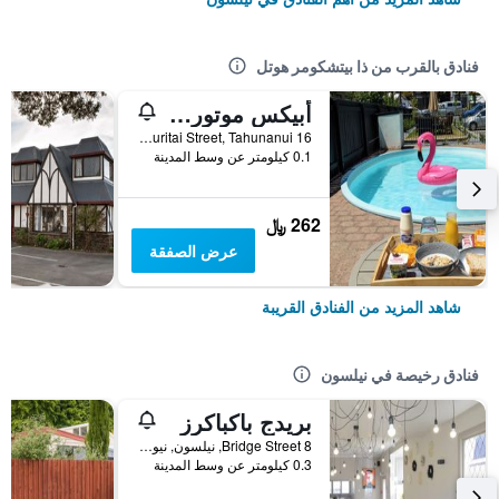
فنادق بالقرب من ذا بيتشكومر هوتل
أبيكس موتورلودج - لبالغين فقط
16 Muritai Street, Tahunanui, نيلسون, نيوزيلندا
0.1 كيلومتر عن وسط المدينة
262 ﷼
عرض الصفقة
شاهد المزيد من الفنادق القريبة
فنادق رخيصة في نيلسون
بريدج باكباكرز
8 Bridge Street, نيلسون, نيوزيلندا
0.3 كيلومتر عن وسط المدينة