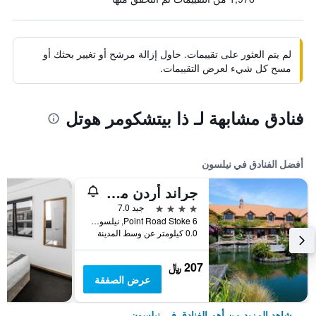
لم يتم العثور على تقييمات. حاول إزالة مرشح أو تغيير بحثك أو
مسح كل شيء لعرض التقييمات.
فنادق مشابهة لـ ذا بيتشكومر هوتل
أفضل الفنادق في نيلسون
جراند أردن موناكو نلسون
4 نجوم
جيد 7.0
6 Point Road Stoke, نيلسون, نيوزيلندا
0.0 كيلومتر عن وسط المدينة
207 ﷼
عرض الصفقة
شاهد المزيد من أهم الفنادق في نيلسون