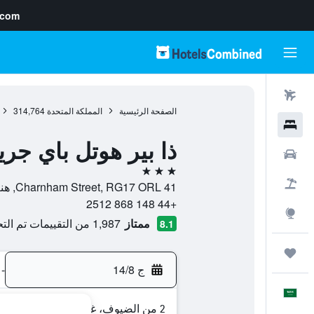
.com
رحلات طيران
الصفحة الرئيسية
المملكة المتحدة
314,764
فنادق
ذا بير هوتل باي جري
سيارات
3 نجوم
حزم العروض
41 Charnham Street, RG17 ORL, هنغرفورد, إنجلترا, المملكة المتحدة
+44 148 868 2512
استكشاف
ممتاز
1,987 من التقييمات تم التحقق منها
8.1
رحلات
ج 14/8
-
العَرَبِيَّة
2 من الضيوف، غرفة واحدة