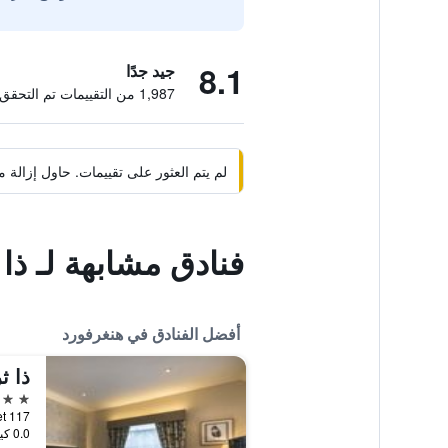
8.1
جيد جدًا
1,987 من التقييمات تم التحقق منها
لم يتم العثور على تقييمات. حاول إزال
فنادق مشابهة لـ ذا 
أفضل الفنادق في هنغرفورد
4 نجوم
117 High Street, هنغرفورد, المملكة المتحدة
0.0 كيلومتر عن وسط المدينة