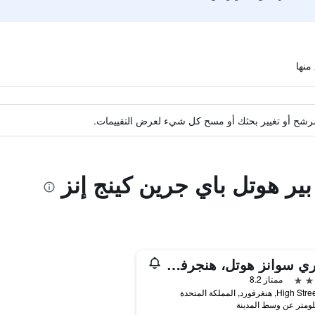
ة مرشح أو تغيير بحثك أو مسح كل شيء لعرض التقييمات.
بير هوتل باي جرين كينج إنز
ذا ثري سوانز هوتل، هنجرفورد، بيركشير
ممتاز 8.2