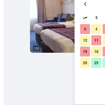
ج
س
5
4
12
11
1/33
غرفة نوم
19
18
26
25