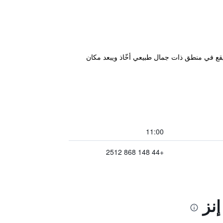
 The Bear Hotel نزل تاريخي ويقع في مدينة Hungerford ذات الأسواق الساحرة في قلب شمال Wessex Downs. يقع في منطق ذات جمال طبيعي أخّاذ ويبعد مكان
11:00
+44 148 868 2512
إنز