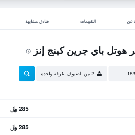
 عن
التقييمات
فنادق مشابهة
 هوتل باي جرين كينج إنز
2 من الضيوف، غرفة واحدة
285 ﷼
285 ﷼