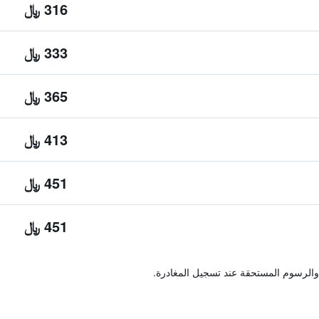
316 ﷼
333 ﷼
365 ﷼
413 ﷼
451 ﷼
451 ﷼
والرسوم المستحقة عند تسجيل المغادرة.