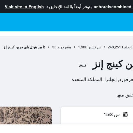
ar.hotelscombined
متوفر أيضاً باللغة الإنجليزية.
Visit site in English
إنجلترا
243,251
بيركشير
1,386
هنغرفورد
35
ذا بير هوتل باي جرين كينج إنز
ن كينج إنز
فندق
س 15/8