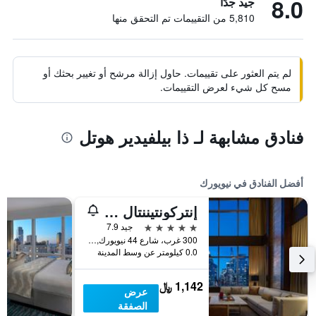
8.0
جيد جدًا
5,810 من التقييمات تم التحقق منها
لم يتم العثور على تقييمات. حاول إزالة مرشح أو تغيير بحثك أو
مسح كل شيء لعرض التقييمات.
فنادق مشابهة لـ ذا بيلفيدير هوتل
أفضل الفنادق في نيويورك
إنتركونتيننتال نيويورك تاميز سكوير
5 نجوم
جيد 7.9
300 غرب، شارع 44 نيويورك, نيويورك, NY, الولايات المتحدة الأميريكية
0.0 كيلومتر عن وسط المدينة
1,142 ﷼
عرض
الصفقة