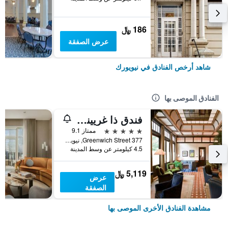
186 ﷼
عرض الصفقة
شاهد أرخص الفنادق في نيويورك
الفنادق الموصى بها
فندق ذا غريينيتش
5 نجوم
ممتاز 9.1
377 Greenwich Street, نيويورك, NY, الولايات المتحدة الأميريكية
4.5 كيلومتر عن وسط المدينة
5,119 ﷼
عرض
الصفقة
مشاهدة الفنادق الأخرى الموصى بها