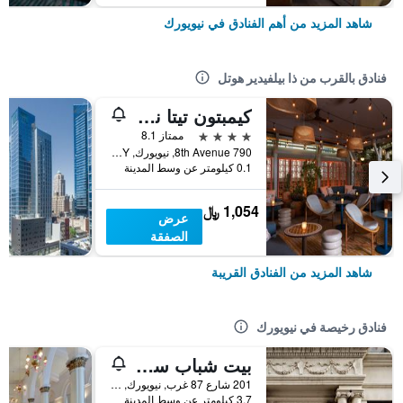
شاهد المزيد من أهم الفنادق في نيويورك
فنادق بالقرب من ذا بيلفيدير هوتل
كيمبتون تيتا نيويورك - تايمز سكوير باي آيتش جي
4 نجوم
ممتاز 8.1
790 8th Avenue, نيويورك, NY, الولايات المتحدة الأميريكية
0.1 كيلومتر عن وسط المدينة
1,054 ﷼
عرض
الصفقة
شاهد المزيد من الفنادق القريبة
فنادق رخيصة في نيويورك
بيت شباب سنترال بارك ويست
201 شارع 87 غرب, نيويورك, NY, الولايات المتحدة الأميريكية
3.7 كيلومتر عن وسط المدينة