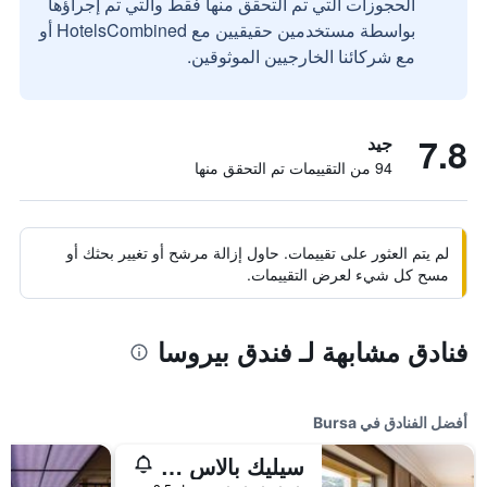
الحجوزات التي تم التحقق منها فقط والتي تم إجراؤها
بواسطة مستخدمين حقيقيين مع HotelsCombined أو
مع شركائنا الخارجيين الموثوقين.
7.8
جيد
94 من التقييمات تم التحقق منها
لم يتم العثور على تقييمات. حاول إزالة مرشح أو تغيير بحثك أو
مسح كل شيء لعرض التقييمات.
فنادق مشابهة لـ فندق بيروسا
أفضل الفنادق في Bursa
سيليك بالاس هوتل كونفينشن سنتر آند ثيرمال سبا