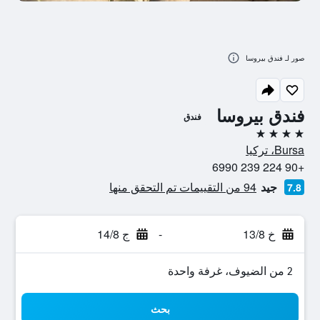
صور لـ فندق بيروسا
فندق بيروسا
فندق
4 نجوم
Bursa، تركيا
+90 224 239 6990
جيد
94 من التقييمات تم التحقق منها
7.8
خ 13/8
-
ج 14/8
2 من الضيوف، غرفة واحدة
بحث