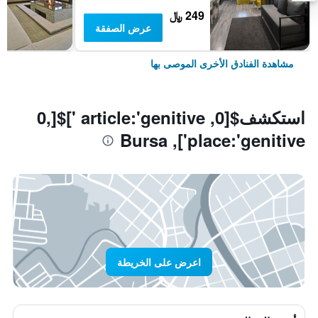
249 ﷼
عرض الصفقة
مشاهدة الفنادق الأخرى الموصى بها
استكشف$[0, article:'genitive ']$[0,
place:'genitive'], Bursa
اعرض على الخريطة