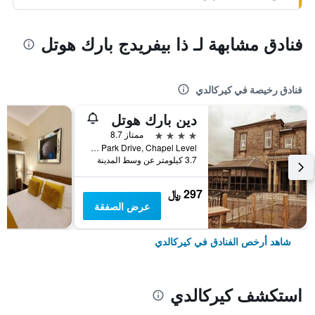
فنادق مشابهة لـ ذا بيفريدج بارك هوتل
فنادق رخيصة في كيركالدي
دين بارك هوتل
4 نجوم
ممتاز 8.7
Dean Park Drive, Chapel Level, كيركالدي, المملكة المتحدة
3.7 كيلومتر عن وسط المدينة
297 ﷼
عرض الصفقة
شاهد أرخص الفنادق في كيركالدي
استكشف كيركالدي