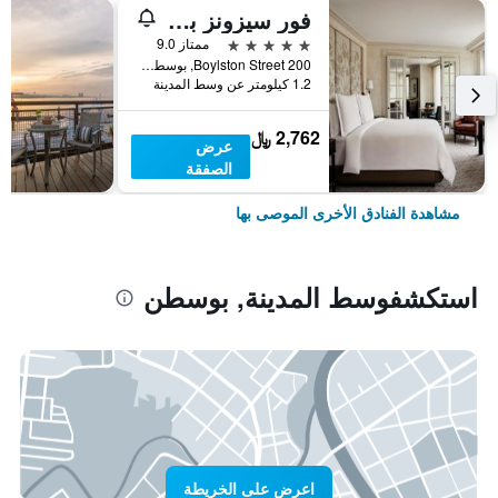
فور سيزونز بوسطن
5 نجوم
ممتاز 9.0
200 Boylston Street, بوسطن, MA, الولايات المتحدة الأميريكية
1.2 كيلومتر عن وسط المدينة
2,762 ﷼
عرض
الصفقة
مشاهدة الفنادق الأخرى الموصى بها
استكشفوسط المدينة, بوسطن
اعرض على الخريطة