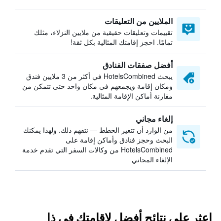
الملايين من التعليقات
تقييمات وتعليقات حقيقية من ملايين النزلاء، مثلك
تمامًا. احجز إقامتك المثالية بكل ثقة!
أفضل صفقات الفنادق
يبحث HotelsCombined في أكثر من 3 ملايين فندق
ومكان إقامة ويجمعهم في مكان واحد حتى تتمكن من
مقارنة أماكن الإقامة المثالية.
إلغاء مجاني
من الوارد أن تتغير الخطط — نتفهم ذلك. ولهذا يمكنك
البحث وحجز فنادق وأماكن إقامة على
HotelsCombined من وكالات السفر التي تقدم خدمة
الإلغاء المجاني
اعثر على نتائج أفضل لإقامتك في ذا