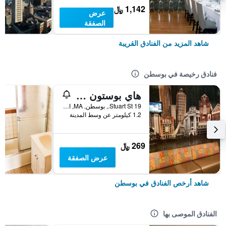
1,142 ﷼
عرض
الصفقة
شاهد المزيد من الفنادق القريبة
فنادق رخيصة في بوسطن
هاي بوستون - هوستل
19 Stuart St., بوسطن, MA, الولايات المتحدة الأميريكية
1.2 كيلومتر عن وسط المدينة
269 ﷼
عرض الصفقة
شاهد أرخص الفنادق في بوسطن
الفنادق الموصى بها