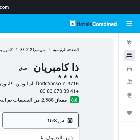
.com
رحلات طيران
الصفحة الرئيسية
سويسرا
38,012
كانتون ب
فنادق
ذا كامبريان
سيارات
فندق
4 نجوم
حزم العروض
Dorfstrasse 7, 3715, اديلبودين, كانتون برن, سويسرا
+41 33 673 83 83
استكشاف
ممتاز
2,588 من التقييمات تم التحقق منها
8.8
رحلات
س 15/8
-
2 من الضيوف، غرفة واحدة