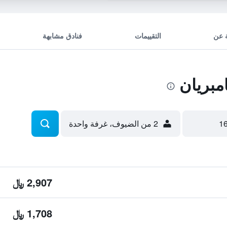
 عن
التقييمات
فنادق مشابهة
مبريان
2 من الضيوف، غرفة واحدة
2,907 ﷼
1,708 ﷼