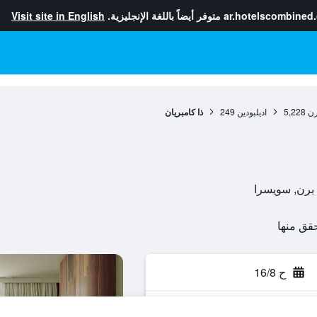
ar.hotelscombined
متوفر أيضاً باللغة الإنجليزية.
Visit site in English
رن
5,228
اديلبودين
249
ذا كامبريان
ح 16/8