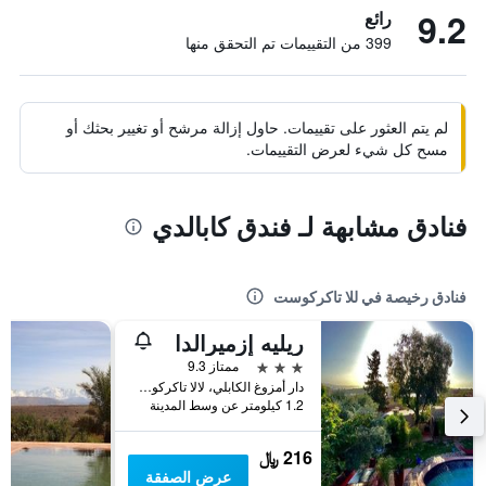
9.2
رائع
399 من التقييمات تم التحقق منها
لم يتم العثور على تقييمات. حاول إزالة مرشح أو تغيير بحثك أو
مسح كل شيء لعرض التقييمات.
فنادق مشابهة لـ فندق كابالدي
فنادق رخيصة في للا تاكركوست
ريليه إزميرالدا
3 نجوم
ممتاز 9.3
دار أمزوغ الكابلي، لالا تاكركوست, للا تاكركوست, المغرب
1.2 كيلومتر عن وسط المدينة
216 ﷼
عرض الصفقة