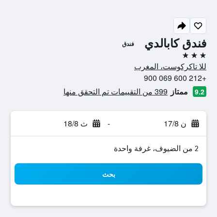
فندق كابالدي
فندق
3 نجوم
للا تاكركوست، المغرب
+212 600 069 900
ممتاز
399 من التقييمات تم التحقق منها
9.2
ن 17/8
-
ث 18/8
2 من الضيوف، غرفة واحدة
بحث