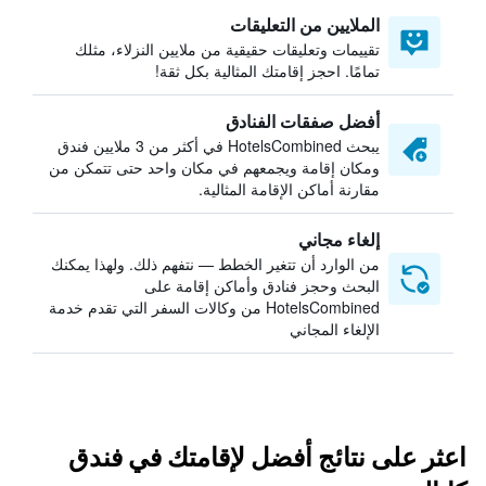
الملايين من التعليقات
تقييمات وتعليقات حقيقية من ملايين النزلاء، مثلك
تمامًا. احجز إقامتك المثالية بكل ثقة!
أفضل صفقات الفنادق
يبحث HotelsCombined في أكثر من 3 ملايين فندق
ومكان إقامة ويجمعهم في مكان واحد حتى تتمكن من
مقارنة أماكن الإقامة المثالية.
إلغاء مجاني
من الوارد أن تتغير الخطط — نتفهم ذلك. ولهذا يمكنك
البحث وحجز فنادق وأماكن إقامة على
HotelsCombined من وكالات السفر التي تقدم خدمة
الإلغاء المجاني
اعثر على نتائج أفضل لإقامتك في فندق