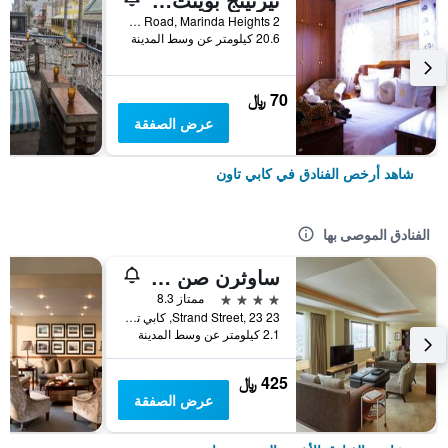
2 Glenside Road, Marinda Heights, كابي تاون, محافظة كيب الغربية, جنوب أفريقيا
20.6 كيلومتر عن وسط المدينة
70 ﷼
عرض الصفقة
شاهد أرخص الفنادق في كابي تاون
الفنادق الموصى بها
ساوثرن صن كيب صن
4 نجوم
ممتاز 8.3
23 Strand Street, 23, كابي تاون, محافظة كيب الغربية, جنوب أفريقيا
2.1 كيلومتر عن وسط المدينة
425 ﷼
عرض الصفقة