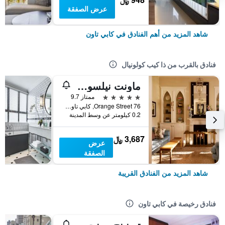
عرض الصفقة
شاهد المزيد من أهم الفنادق في كابي تاون
فنادق بالقرب من ذا كيب كولونيال
ماونت نيلسون، إيه بلموند هوتل، كيب تاون
5 نجوم
ممتاز 9.7
76 Orange Street, كابي تاون, محافظة كيب الغربية, جنوب أفريقيا
0.2 كيلومتر عن وسط المدينة
3,687 ﷼
عرض
الصفقة
شاهد المزيد من الفنادق القريبة
فنادق رخيصة في كابي تاون
تيرنينج بوينت بيد آند بريكفاست