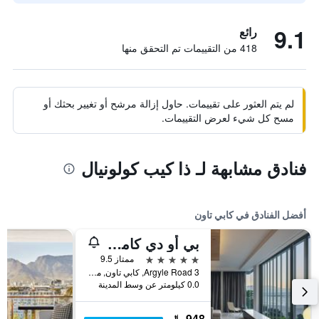
9.1
رائع
418 من التقييمات تم التحقق منها
لم يتم العثور على تقييمات. حاول إزالة مرشح أو تغيير بحثك أو
مسح كل شيء لعرض التقييمات.
فنادق مشابهة لـ ذا كيب كولونيال
أفضل الفنادق في كابي تاون
بي أو دي كامبس باي
5 نجوم
ممتاز 9.5
3 Argyle Road, كابي تاون, محافظة كيب الغربية, جنوب أفريقيا
0.0 كيلومتر عن وسط المدينة
948 ﷼