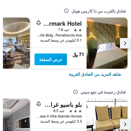
فنادق بالقرب من ذا كارمين هوتل
Starmark Hotel
2 نجمتين
جيد 7.8
T. Enrile Bldg., Penafrancia Ave., نجع سيتي, الفلبين
0.1 كيلومتر عن وسط المدينة
71 ﷼
عرض الصفقة
شاهد المزيد من الفنادق القريبة
فنادق رخيصة في نجع سيتي
بلو باسيو غراند إن
3 نجوم
جيد 6.5
Phase 4 Villa Grande Homes, نجع سيتي, الفلبين
3.3 كيلومتر عن وسط المدينة