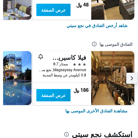
48 ﷼
عرض الصفقة
شاهد أرخص الفنادق في نجع سيتي
الفنادق الموصى بها
فيلا كاسيريس هوتل
3 نجوم
ممتاز 8.7
Magsaysay Avenue, نجع سيتي, الفلبين
0.8 كيلومتر عن وسط المدينة
186 ﷼
عرض الصفقة
مشاهدة الفنادق الأخرى الموصى بها
استكشف نجع سيتي