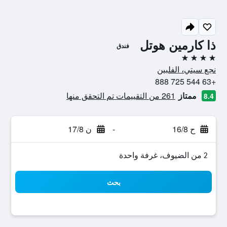
ذا كارمين هوتل
فندق
4 نجوم
نجع سيتي، الفلبين
+63 544 725 888
ممتاز
261 من التقييمات تم التحقق منها
8.4
ح 16/8
-
ن 17/8
2 من الضيوف، غرفة واحدة
بحث