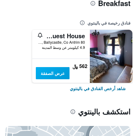
Breakfast
فنادق رخيصة في بالينتوي
Crockatinney Guest House
80 Whitepark Road, Ballycastle, Co Antrim, بالينتوي, المملكة المتحدة
4.9 كيلومتر عن وسط المدينة
562 ﷼
عرض الصفقة
شاهد أرخص الفنادق في بالينتوي
استكشف بالينتوي