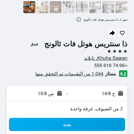
صور لـ ذا سنتريس هوتل فات ثالونج
ذا سنتريس هوتل فات ثالونج
فندق
4 نجوم
Khuha Sawan، تايلاند
+66 74 616 555
ممتاز
1,044 من التقييمات تم التحقق منها
9.2
ج 14/8
-
س 15/8
2 من الضيوف، غرفة واحدة
بحث