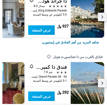
ذا جراند هوتل إيست بورن
5 نجوم
ممتاز 8.3
King Edwards Parade, إيستبورن, المملكة المتحدة
0.0 كيلومتر عن وسط المدينة
927 ﷼
عرض الصفقة
شاهد المزيد من أهم الفنادق في إيستبورن
فنادق بالقرب من ذا تشاتسورث هوتل
فندق ذا كمبرلاند
3 نجوم
جيد 7.9
34 - 36 Grand Parade, إيستبورن, المملكة المتحدة
0.1 كيلومتر عن وسط المدينة
292 ﷼
عرض الصفقة