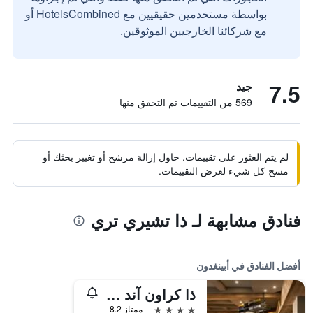
بواسطة مستخدمين حقيقيين مع HotelsCombined أو
مع شركائنا الخارجيين الموثوقين.
7.5
جيد
569 من التقييمات تم التحقق منها
لم يتم العثور على تقييمات. حاول إزالة مرشح أو تغيير بحثك أو
مسح كل شيء لعرض التقييمات.
فنادق مشابهة لـ ذا تشيري تري
أفضل الفنادق في أبينغدون
ذا كراون آند تيستل، أبينجدن، ا، أوكسفوردشاير - أكورن بوبس
4 نجوم
ممتاز 8.2