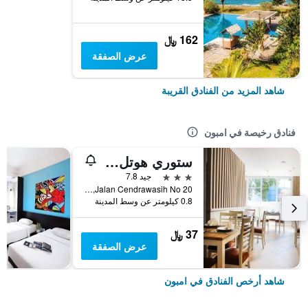
162 ﷼
عرض الصفقة
شاهد المزيد من الفنادق القريبة
فنادق رخيصة في امبون
ستوري هوتل أمبون
3 نجوم
جيد 7.8
Jalan Cendrawasih No 20, امبون, إندونيسيا
0.8 كيلومتر عن وسط المدينة
37 ﷼
عرض الصفقة
شاهد أرخص الفنادق في امبون