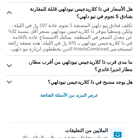
هل الأسعار في ذا كلاريدجيس نيودلهي قابلة للمقارنة
بفنادق 5 نجوم في نيو دلهي؟
تكلف فنادق نيو دلهي المصنفة 5 نجوم عادة 507 ﷼ في الليلة ،
ولكن وسطياً يتوفر ذا كلاريدجيس نيودلهي بسعر أقل بنسبة 32%
عن معدل السعر في المنطقة. يمكنك الاستمتاع عادة بالاقامة
في ذا كلاريدجيس نيودلهي بـ 670 ﷼ في الليلة. هذه صفقة رائعة
لمستخدمي HotelsCombined الذين يخططون لزيارة نيو دلهي.
ما مدى قرب ذا كلاريدجيس نيودلهي من أقرب مطار،
مطار انديرا غاندي؟
هل يوجد مسبح في ذا كلاريدجيس نيودلهي؟
عرض المزيد من الأسئلة الشائعة
الملايين من التعليقات
تقييمات وتعليقات حقيقية من ملايين النزلاء، مثلك