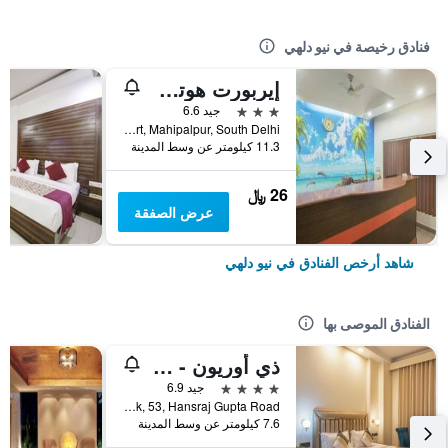
فنادق رخيصة في نيو دلهي
إيربورت هوتل مايانك ريزيدنسي
3 نجوم
جيد 6.6
A-230, Street No-2, Near Indira Gandhi International Airport, Mahipalpur, South Delhi, نيو دلهي, الهند
11.3 كيلومتر عن وسط المدينة
26 ﷼
عرض الصفقة
شاهد أرخص الفنادق في نيو دلهي
الفنادق الموصى بها
ذي أوريون - جريتر كايلاش
4 نجوم
جيد 6.9
R Block, 53, Hansraj Gupta Road, نيو دلهي, الهند
7.6 كيلومتر عن وسط المدينة