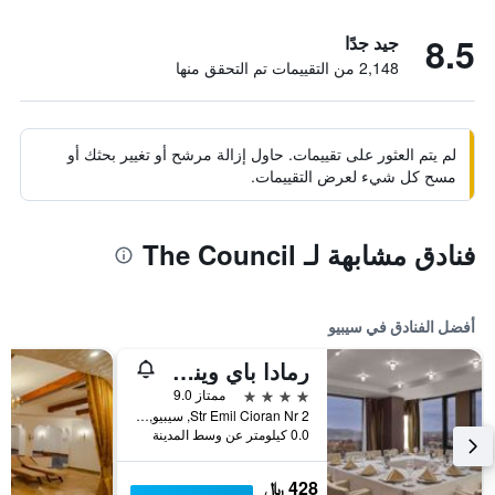
8.5
جيد جدًا
2,148 من التقييمات تم التحقق منها
لم يتم العثور على تقييمات. حاول إزالة مرشح أو تغيير بحثك أو
مسح كل شيء لعرض التقييمات.
فنادق مشابهة لـ The Council
أفضل الفنادق في سيبيو
رمادا باي ويندام سيبيو
4 نجوم
ممتاز 9.0
Str Emil Cioran Nr 2, سيبيو, رومانيا
0.0 كيلومتر عن وسط المدينة
428 ﷼