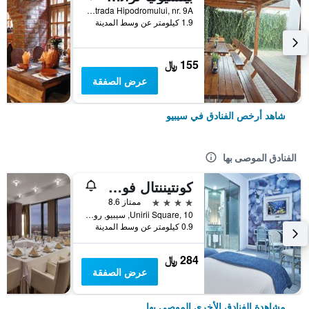
Strada Hipodromului, nr. 9A, سيبيو, رومانيا
1.9 كيلومتر عن وسط المدينة
155 ﷼
عرض الصفقة
شاهد أرخص الفنادق في سيبيو
الفنادق الموصى بها
كونتيننتال فورم سيبيو
4 نجوم
ممتاز 8.6
Unirii Square, 10, سيبيو, رومانيا
0.9 كيلومتر عن وسط المدينة
284 ﷼
عرض الصفقة
مشاهدة الفنادق الأخرى الموصى بها