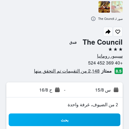
صور لـ The Council
The Council
فندق
3 نجوم
سيبيو، رومانيا
+40 369 452 524
ممتاز
2,148 من التقييمات تم التحقق منها
8.5
س 15/8
-
ح 16/8
2 من الضيوف، غرفة واحدة
بحث