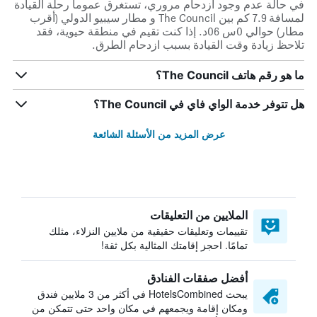
في حالة عدم وجود ازدحام مروري، تستغرق عموماً رحلة القيادة
لمسافة 7.9 كم بين The Council و مطار سيبيو الدولي (أقرب
مطار) حوالي 0س 06د. إذا كنت تقيم في منطقة حيوية، فقد
تلاحظ زيادة وقت القيادة بسبب ازدحام الطرق.
ما هو رقم هاتف The Council؟
هل تتوفر خدمة الواي فاي في The Council؟
عرض المزيد من الأسئلة الشائعة
الملايين من التعليقات
تقييمات وتعليقات حقيقية من ملايين النزلاء، مثلك
تمامًا. احجز إقامتك المثالية بكل ثقة!
أفضل صفقات الفنادق
يبحث HotelsCombined في أكثر من 3 ملايين فندق
ومكان إقامة ويجمعهم في مكان واحد حتى تتمكن من