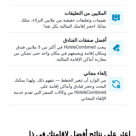
الملايين من التعليقات
تقييمات وتعليقات حقيقية من ملايين النزلاء، مثلك
تمامًا. احجز إقامتك المثالية بكل ثقة!
أفضل صفقات الفنادق
يبحث HotelsCombined في أكثر من 3 ملايين فندق
ومكان إقامة ويجمعهم في مكان واحد حتى تتمكن من
مقارنة أماكن الإقامة المثالية.
إلغاء مجاني
من الوارد أن تتغير الخطط — نتفهم ذلك. ولهذا يمكنك
البحث وحجز فنادق وأماكن إقامة على
HotelsCombined من وكالات السفر التي تقدم خدمة
الإلغاء المجاني
اعثر على نتائج أفضل لإقامتك في ذا