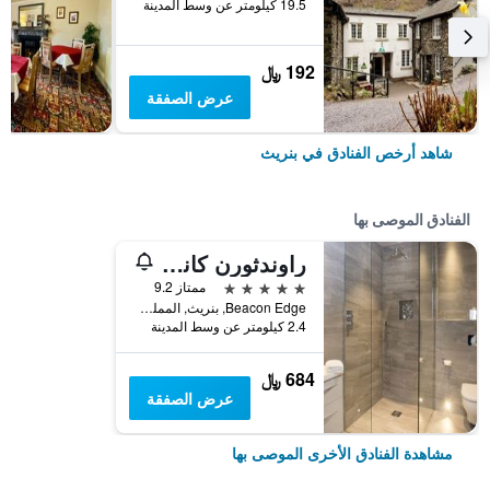
19.5 كيلومتر عن وسط المدينة
192 ﷼
عرض الصفقة
شاهد أرخص الفنادق في بنريث
الفنادق الموصى بها
راوندثورن كانتري هاوس آند لاكري أبارتمنتس
5 نجوم
ممتاز 9.2
Beacon Edge, بنريث, المملكة المتحدة
2.4 كيلومتر عن وسط المدينة
684 ﷼
عرض الصفقة
مشاهدة الفنادق الأخرى الموصى بها