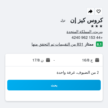
كروس كيز إن
نزل
3 نجوم
بنريث، المملكة المتحدة
+44 153 962 4240
ممتاز
831 من التقييمات تم التحقق منها
8.1
ح 16/8
-
ن 17/8
2 من الضيوف، غرفة واحدة
بحث