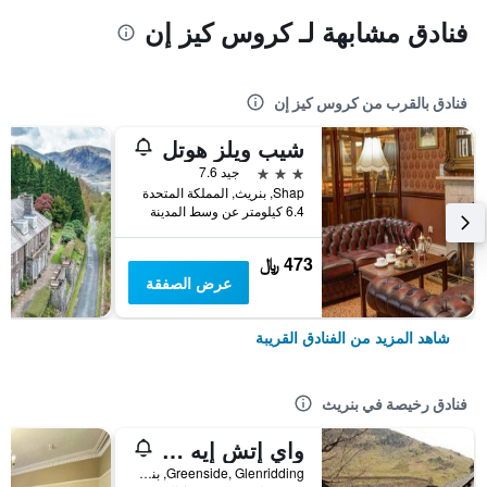
فنادق مشابهة لـ كروس كيز إن
فنادق بالقرب من كروس كيز إن
شيب ويلز هوتل
3 نجوم
جيد 7.6
Shap, بنريث, المملكة المتحدة
6.4 كيلومتر عن وسط المدينة
473 ﷼
عرض الصفقة
شاهد المزيد من الفنادق القريبة
فنادق رخيصة في بنريث
واي إتش إيه هيلفيلين - هوستل
Greenside, Glenridding, بنريث, المملكة المتحدة