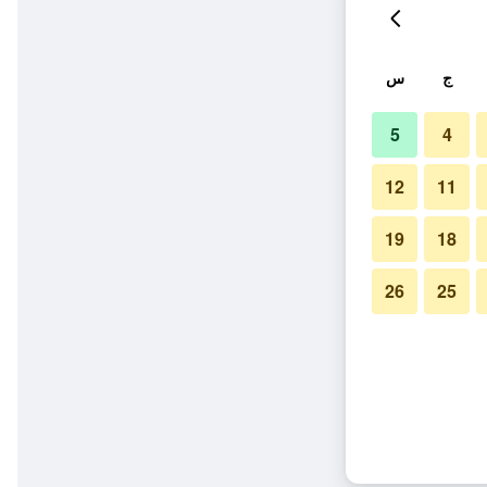
ج
س
5
4
12
11
19
18
26
25