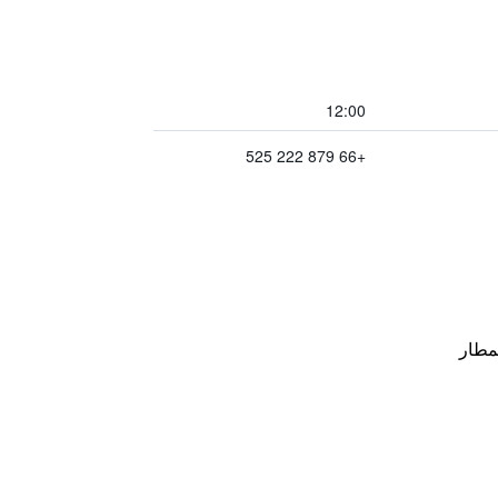
12:00
+66 879 222 525
مطار