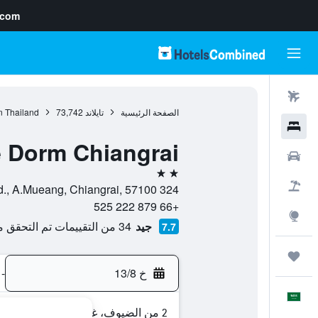
.com
رحلات طيران
الصفحة الرئيسية
تايلاند
73,742
n Thailand
فنادق
 Dorm Chiangrai
سيارات
2 نجمتين
حزم العروض
324 Moo 4 Phaholyothin Rd., A.Mueang, Chiangrai, 57100, تشيانغ راي, محافظة شيانغ ري, تايلاند
+66 879 222 525
استكشاف
جيد
34 من التقييمات تم التحقق منها
7.7
رحلات
خ 13/8
-
العَرَبِيَّة
2 من الضيوف، غرفة واحدة