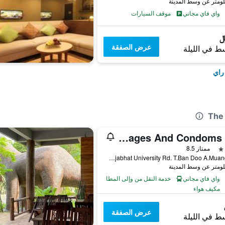
واي فاي مجاني
موقف السيارات
عرض الصفقة
ط في الليلة
راي
Cabbages And Condoms Inn
ممتاز 8.5
252 M.4 Chiang Rai Rajabhat University Rd. T.Ban Doo A.Muang, تشيانغ راي, تايلاند
واي فاي مجاني
خدمة النقل من وإلى المطار
مكيف هواء
عرض الصفقة
ط في الليلة