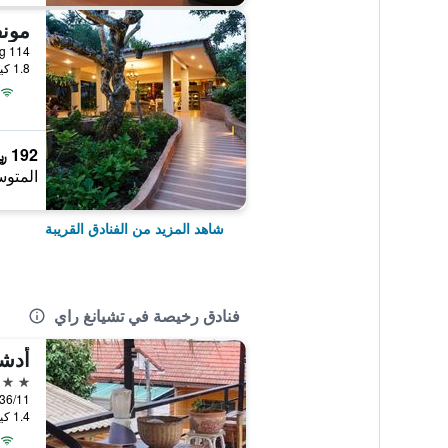
مون
114 Moo 8, Baan Doo, Muang, تشيانغ راي, تايلاند
1.8 كيلومتر عن وسط المدينة
192 ﷼
المتوس
شاهد المزيد من الفنادق القريبة
فنادق رخيصة في تشيانغ راي
أدشا
2 نجمتين
1.4 كيلومتر عن وسط المدينة