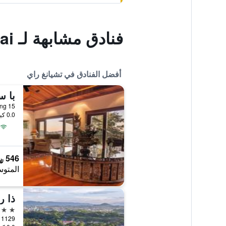
فنادق مشابهة لـ The Dorm Chiangrai
أفضل الفنادق في تشيانغ راي
با س
15 Moo 13, T.Maekorn, A.Muang, تشيانغ راي, تايلاند
0.0 كيلومتر عن وسط المدينة
546 ﷼
المتوس
ذا ر
5 نجوم
1129 Kraisorasit Road, تشيانغ راي, تايلاند