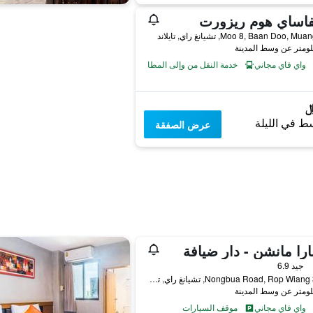
فاساي هوم ريزورت
واي فاي مجاني
خدمة النقل من وإلى المطار
ط في الليلة
عرض الصفقة
را مانشن - دار ضيافة
جيد 6.9
36/11 Nongbua Road, Rop Wiang, تشيانغ راي, تايلاند
واي فاي مجاني
موقف السيارات