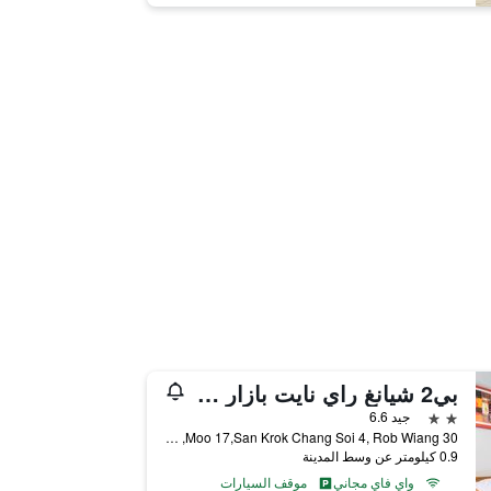
بي2 شيانغ راي نايت بازار بوتيك آند بدجيت هوتل
2 نجمتين
جيد 6.6
30 Moo 17,San Krok Chang Soi 4, Rob Wiang, تشيانغ راي, تايلاند
0.9 كيلومتر عن وسط المدينة
واي فاي مجاني
موقف السيارات