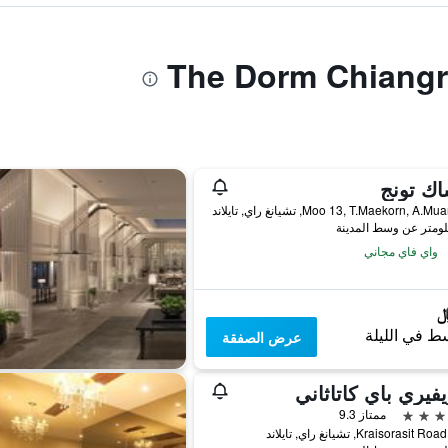
اك تونج
واي فاي مجاني
ط في الليلة
عرض الصفقة
يفيري باي كاتاثاني
ممتاز 9.3