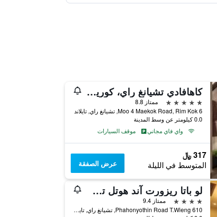
كاهافادي تشيانغ راي، كوريو كوليكشن باي هيلتون
5 نجوم
ممتاز 8.8
6 Moo 4 Maekok Road, Rim Kok, تشيانغ راي, تايلاند
0.0 كيلومتر عن وسط المدينة
واي فاي مجاني
موقف السيارات
317 ﷼
عرض الصفقة
المتوسط في الليلة
لو باتا ريزورت آند هوتل تشيانغ راي
4 نجوم
ممتاز 9.4
610 Phahonyothin Road T.Wieng, تشيانغ راي, تايلاند