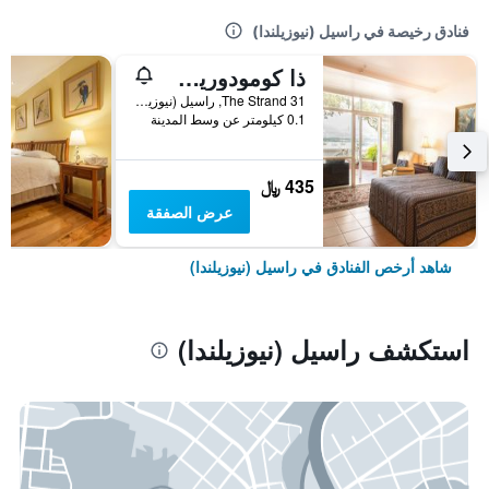
فنادق رخيصة في راسيل (نيوزيلندا)
ذا كومودوريس لودج
31 The Strand, راسيل (نيوزيلندا), نيوزيلندا
0.1 كيلومتر عن وسط المدينة
435 ﷼
عرض الصفقة
شاهد أرخص الفنادق في راسيل (نيوزيلندا)
استكشف راسيل (نيوزيلندا)