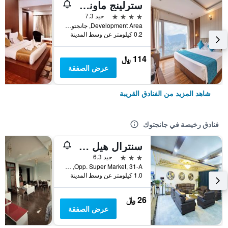
سترلينج ماونت أوليف جانجتوك
4 نجوم
جيد 7.3
Development Area, جانجتوك, الهند
0.2 كيلومتر عن وسط المدينة
114 ﷼
عرض الصفقة
شاهد المزيد من الفنادق القريبة
فنادق رخيصة في جانجتوك
سنترال هيل ريزورت جانجتوك
3 نجوم
جيد 6.3
Opp. Super Market, 31-A, جانجتوك, الهند
1.0 كيلومتر عن وسط المدينة
26 ﷼
عرض الصفقة