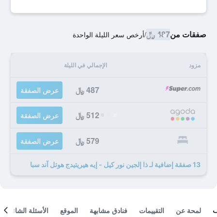
صفقات من
487 ﷼
/
أرخص سعر الليلة الواحدة
مزود
الإجمالي في الليلة
487 ﷼
عرض الصفقة
512 ﷼
عرض الصفقة
579 ﷼
عرض الصفقة
13 صفقة إضافية لـ ذا إلجين نور كيل - إيه هيريتيدج هوتل آند سبا
لمحة عن
التقييمات
فنادق مشابهة
الموقع
الأسئلة الشائعة