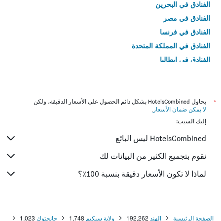
الفنادق في البحرين
الفنادق في مصر
الفنادق في فرنسا
الفنادق في المملكة المتحدة
الفنادق في إيطاليا
الفنادق في تايلاند
*
يحاول HotelsCombined بشكل دائم الحصول على الأسعار الدقيقة، ولكن
لا يمكن ضمان الأسعار
.
إليك السبب:
HotelsCombined ليس البائع
نقوم بتجميع الكثير من البيانات لك
لماذا لا تكون الأسعار دقيقة بنسبة 100٪؟
الصفحة الرئيسية
الهند
192,262
ولاية سيكيم
1,748
جانجتوك
1,023