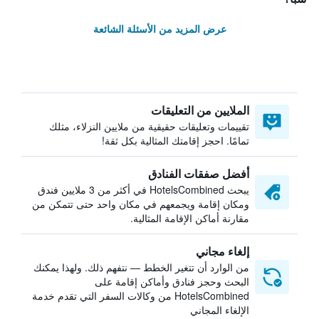
عرض المزيد من الأسئلة الشائعة
الملايين من التعليقات
تقييمات وتعليقات حقيقية من ملايين النزلاء، مثلك
تمامًا. احجز إقامتك المثالية بكل ثقة!
أفضل صفقات الفنادق
يبحث HotelsCombined في أكثر من 3 ملايين فندق
ومكان إقامة ويجمعهم في مكان واحد حتى تتمكن من
مقارنة أماكن الإقامة المثالية.
إلغاء مجاني
من الوارد أن تتغير الخطط — نتفهم ذلك. ولهذا يمكنك
البحث وحجز فنادق وأماكن إقامة على
HotelsCombined من وكالات السفر التي تقدم خدمة
الإلغاء المجاني