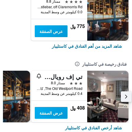
4 نجوم
ممتاز 8.8
Castlebar, off Claremorris Rd, كاستليبار, أيرلندا
0.0 كيلومتر عن وسط المدينة
775 ﷼
عرض الصفقة
شاهد المزيد من أهم الفنادق في كاستليبار
فنادق رخيصة في كاستليبار
تي إف رويال هوتل
3 نجوم
ممتاز 8.0
The Old Westport Road, كاستليبار, أيرلندا
0.4 كيلومتر عن وسط المدينة
408 ﷼
عرض الصفقة
شاهد أرخص الفنادق في كاستليبار