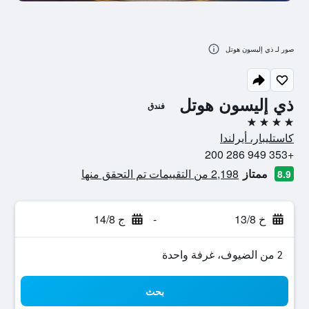
صور لـ ذي إليسون هوتل
ذي إليسون هوتل
فندق
4 نجوم
كاستليبار، أيرلندا
+353 949 286 200
ممتاز
2,198 من التقييمات تم التحقق منها
8.9
خ 13/8
-
ج 14/8
2 من الضيوف، غرفة واحدة
بحث