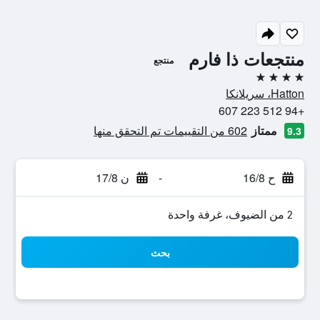
منتجعات ذا فارم
منتجع
4 نجوم
Hatton، سريلانكا
+94 512 223 607
ممتاز
602 من التقييمات تم التحقق منها
9.3
ح 16/8
-
ن 17/8
2 من الضيوف، غرفة واحدة
بحث