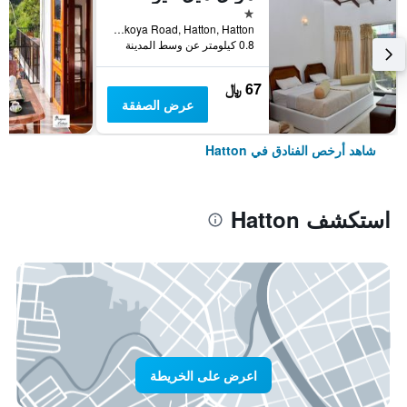
نجمة واحدة
No.229/3, Dickoya Road, Hatton, Hatton, سريلانكا
0.8 كيلومتر عن وسط المدينة
67 ﷼
عرض الصفقة
شاهد أرخص الفنادق في Hatton
استكشف Hatton
اعرض على الخريطة