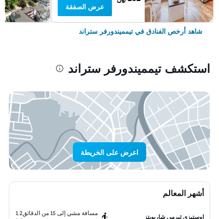
عرض الصفقة
شاهد أرخص الفنادق في تيمميندورفر ستراند
استكشف تيمميندورفر ستراند
اعرض على الخريطة
أشهر المعالم
مسافة مشي إلى 15 من الدقائق
1.2
اوستيزى ثيرمى شاربويتز