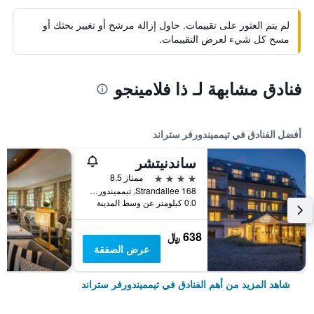
لم يتم العثور على تقييمات. حاول إزالة مرشح أو تغيير بحثك أو
مسح كل شيء لعرض التقييمات.
فنادق مشابهة لـ ذا فلامينجو
أفضل الفنادق في تيمميندورفر ستراند
ساندنيتشر
4 نجوم
ممتاز 8.5
Strandallee 168, تيمميندورفر ستراند, شليسفيغ-هولشتاين, ألمانيا
0.0 كيلومتر عن وسط المدينة
638 ﷼
عرض الصفقة
شاهد المزيد من أهم الفنادق في تيمميندورفر ستراند