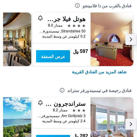
فنادق بالقرب من ذا فلامينجو
هوتل فيلا جروبيوس
4 نجوم
ممتاز 8.0
Strandallee 50, تيمميندورفر ستراند, شليسفيغ-هولشتاين, ألمانيا
0.2 كيلومتر عن وسط المدينة
597 ﷼
عرض الصفقة
شاهد المزيد من الفنادق القريبة
فنادق رخيصة في تيمميندورفر ستراند
ستراندجرون جولف آند سبا ريزورت
3 نجوم
ممتاز 8.2
Am Golfplatz 3, تيمميندورفر ستراند, شليسفيغ-هولشتاين, ألمانيا
2.4 كيلومتر عن وسط المدينة
282 ﷼