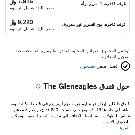
7,915 ﷼
غرفة فاخرة، 1 سرير توأم
سعر الليلة شامل الرسوم
9,220 ﷼
غرفة فاخرة، نوع السرير غير معروف
سعر الليلة شامل الرسوم
*
يشمل المجموع الضرائب المحلية المقدرة والرسوم المستحقة عند
تسجيل المغادرة.
أفضل سعر
مضمون
حول فندق The Gleneagles
فندق ذا غلين إيغلز هو عبارة عن منتجع أنيق يقع في قلب اسكتلندا وتم
بناءه في عام 1924. كما يقع على مساحة 850 فدان، ويضم 3 ملاعب
غولف للبطولات وسبا إسبا بالإضافة إلى مدرسة لصيد الصقور. ويمكن
للضيوف الاست...
المزيد