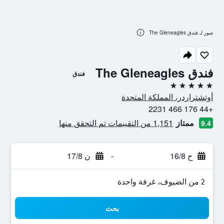
صور لـ فندق The Gleneagles
فندق The Gleneagles
فندق
5 نجوم
أوتشتراردر، المملكة المتحدة
+44 176 466 2231
ممتاز
1,151 من التقييمات تم التحقق منها
9.4
ح 16/8
-
ن 17/8
2 من الضيوف، غرفة واحدة
بحث