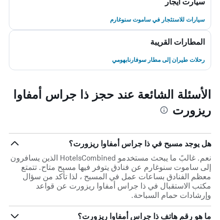
سيارت ايجار
سيارات للاستئجار في ساموت سنوغارم
المطارات القريبة
رحلات طيران إلى مطار سوفارنابهومي
الأسئلة الشائعة عند حجز ذا جراس أمفاوا
ريزورت
هل يوجد مسبح في ذا جراس أمفاوا ريزورت؟
نعم. غالبً ما يبحث مستخدمو HotelsCombined الذين يسافرون
إلى ساموت سنوغارم عن فنادق يتوفر فيها مسبح متاح. تتمتع
معظم الفنادق بساعات عمل في المسبح ، لذا تأكد من سؤال
مكتب الاستقبال في ذا جراس أمفاوا ريزورت عن قواعد
وإرشادات حمام السباحة.
ما هو رقم هاتف ذا جراس أمفاوا ريزورت؟