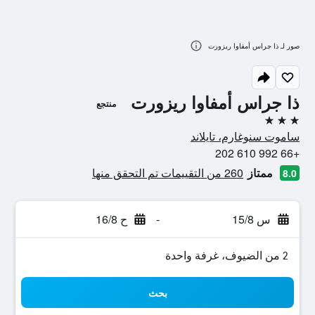
صور لـ ذا جراس أمفاوا ريزورت
ذا جراس أمفاوا ريزورت
منتجع
3 نجوم
ساموت سنوغارم، تايلاند
+66 992 610 202
ممتاز
260 من التقييمات تم التحقق منها
8.0
س 15/8
-
ح 16/8
2 من الضيوف، غرفة واحدة
بحث