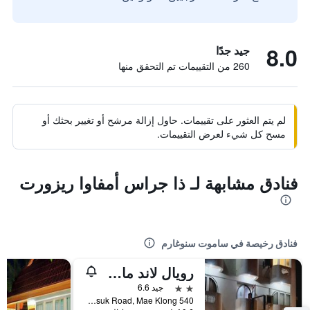
8.0
جيد جدًا
260 من التقييمات تم التحقق منها
لم يتم العثور على تقييمات. حاول إزالة مرشح أو تغيير بحثك أو
مسح كل شيء لعرض التقييمات.
فنادق مشابهة لـ ذا جراس أمفاوا ريزورت
فنادق رخيصة في ساموت سنوغارم
رويال لاند ماي كلونج هوتاو
2 نجمتين
جيد 6.6
540 Kasemsuk Road, Mae Klong, ساموت سنوغارم, تايلاند