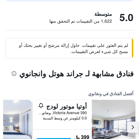
5.0
متوسطة
1,622 من التقييمات تم التحقق منها
لم يتم العثور على تقييمات. حاول إزالة مرشح أو تغيير بحثك أو
مسح كل شيء لعرض التقييمات.
فنادق مشابهة لـ جراند هوتل وانجانوي
أفضل الفنادق في ونغانوي
أوتيا موتور لودج
390 Victoria Avenue, ونغانوي, نيوزيلندا
0.0 كيلومتر عن وسط المدينة
399 ﷼