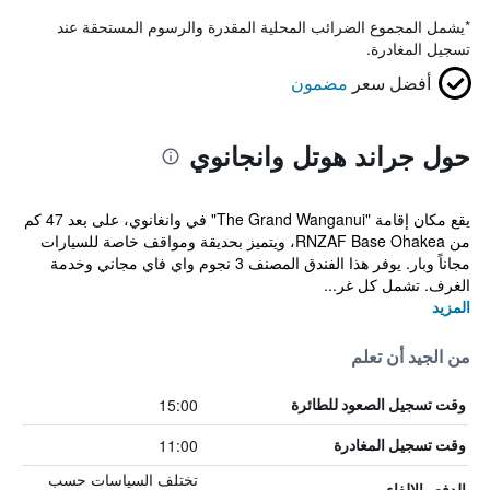
*
يشمل المجموع الضرائب المحلية المقدرة والرسوم المستحقة عند
تسجيل المغادرة.
أفضل سعر
مضمون
حول جراند هوتل وانجانوي
يقع مكان إقامة "The Grand Wanganui" في وانغانوي، على بعد 47 كم
من RNZAF Base Ohakea، ويتميز بحديقة ومواقف خاصة للسيارات
مجاناً وبار. يوفر هذا الفندق المصنف 3 نجوم واي فاي مجاني وخدمة
الغرف. تشمل كل غر...
المزيد
من الجيد أن تعلم
15:00
وقت تسجيل الصعود للطائرة
11:00
وقت تسجيل المغادرة
تختلف السياسات حسب
الدفع والإلغاء