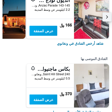
143-145 Anzac Parade, ونغانوي, نيوزيلندا
2.2 كيلومتر عن وسط المدينة
166 ﷼
عرض الصفقة
شاهد أرخص الفنادق في ونغانوي
الفنادق الموصى بها
بكاس ماجنيوليا موتور لودج
240 Saint Hill Street, ونغانوي, نيوزيلندا
0.5 كيلومتر عن وسط المدينة
370 ﷼
عرض الصفقة