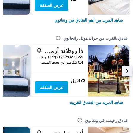
عرض الصفقة
شاهد المزيد من أهم الفنادق في ونغانوي
فنادق بالقرب من جراند هوتل وانجانوي
ذا روتلاند آرمز إن
48-52 Ridgway Street, ونغانوي, نيوزيلندا
0.4 كيلومتر عن وسط المدينة
373 ﷼
عرض الصفقة
شاهد المزيد من الفنادق القريبة
فنادق رخيصة في ونغانوي
أنديون لودج موتل آند فانكشن سنتر