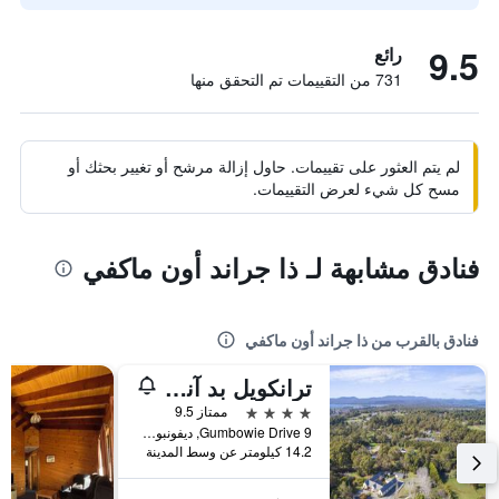
9.5
رائع
731 من التقييمات تم التحقق منها
لم يتم العثور على تقييمات. حاول إزالة مرشح أو تغيير بحثك أو
مسح كل شيء لعرض التقييمات.
فنادق مشابهة لـ ذا جراند أون ماكفي
فنادق بالقرب من ذا جراند أون ماكفي
ترانكويل بد آند بركفاست
4 نجوم
ممتاز 9.5
9 Gumbowie Drive, ديفونبورت, TAS, أستراليا
14.2 كيلومتر عن وسط المدينة