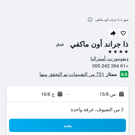
صور لـ ذا جراند أون ماكفي
ذا جراند أون ماكفي
فندق
4 نجوم
ديفونبورت، أستراليا
+61 364 242 000
ممتاز
731 من التقييمات تم التحقق منها
9.5
س 15/8
-
ح 16/8
2 من الضيوف، غرفة واحدة
بحث