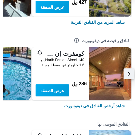
427 ﷼
عرض الصفقة
شاهد المزيد من الفنادق القريبة
فنادق رخيصة في ديفونبورت
كومفرت إن ديفونبورت
140 North Fenton Street, ديفونبورت, TAS, أستراليا
1.6 كيلومتر عن وسط المدينة
286 ﷼
عرض الصفقة
شاهد أرخص الفنادق في ديفونبورت
الفنادق الموصى بها