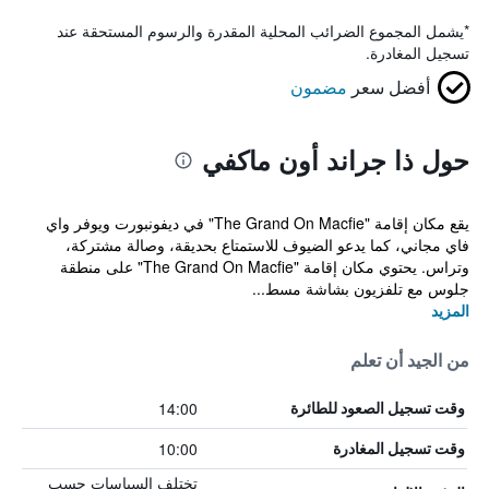
*
يشمل المجموع الضرائب المحلية المقدرة والرسوم المستحقة عند
تسجيل المغادرة.
أفضل سعر
مضمون
حول ذا جراند أون ماكفي
يقع مكان إقامة "The Grand On Macfie" في ديفونبورت ويوفر واي
فاي مجاني، كما يدعو الضيوف للاستمتاع بحديقة، وصالة مشتركة،
وتراس. يحتوي مكان إقامة "The Grand On Macfie" على منطقة
جلوس مع تلفزيون بشاشة مسط...
المزيد
من الجيد أن تعلم
14:00
وقت تسجيل الصعود للطائرة
10:00
وقت تسجيل المغادرة
تختلف السياسات حسب