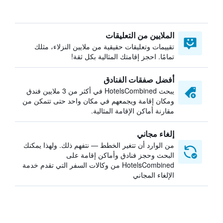
الملايين من التعليقات
تقييمات وتعليقات حقيقية من ملايين النزلاء، مثلك
تمامًا. احجز إقامتك المثالية بكل ثقة!
أفضل صفقات الفنادق
يبحث HotelsCombined في أكثر من 3 ملايين فندق
ومكان إقامة ويجمعهم في مكان واحد حتى تتمكن من
مقارنة أماكن الإقامة المثالية.
إلغاء مجاني
من الوارد أن تتغير الخطط — نتفهم ذلك. ولهذا يمكنك
البحث وحجز فنادق وأماكن إقامة على
HotelsCombined من وكالات السفر التي تقدم خدمة
الإلغاء المجاني