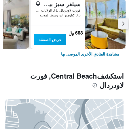
سيلفر سيز بيتش ريزورت
فورت لاودردال, FL, الولايات المتحدة الأميريكية
3.5 كيلومتر عن وسط المدينة
668 ﷼
عرض الصفقة
مشاهدة الفنادق الأخرى الموصى بها
استكشفCentral Beach, فورت
لاودردال