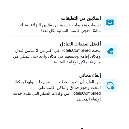
الملايين من التعليقات
تقييمات وتعليقات حقيقية من ملايين النزلاء، مثلك
تمامًا. احجز إقامتك المثالية بكل ثقة!
أفضل صفقات الفنادق
يبحث HotelsCombined في أكثر من 3 ملايين فندق
ومكان إقامة ويجمعهم في مكان واحد حتى تتمكن من
مقارنة أماكن الإقامة المثالية.
إلغاء مجاني
من الوارد أن تتغير الخطط — نتفهم ذلك. ولهذا يمكنك
البحث وحجز فنادق وأماكن إقامة على
HotelsCombined من وكالات السفر التي تقدم خدمة
الإلغاء المجاني