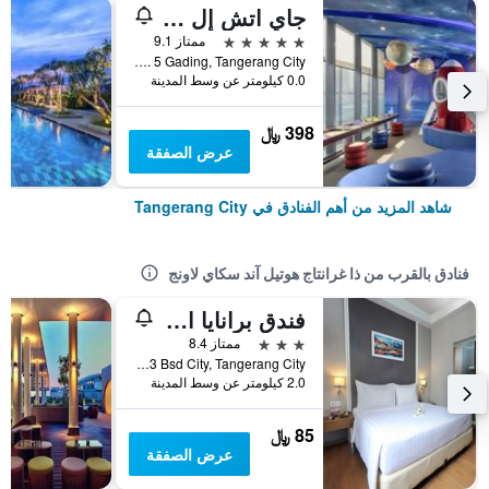
جاي اتش إل سوليتير جايدينج سيربونج
5 نجوم
ممتاز 9.1
Jl. Gading Serpong Boulevard Barat s No. 5 Gading, Tangerang City, إندونيسيا
0.0 كيلومتر عن وسط المدينة
398 ﷼
عرض الصفقة
شاهد المزيد من أهم الفنادق في Tangerang City
فنادق بالقرب من ذا غرانتاج هوتيل آند سكاي لاونج
فندق برانايا البوتيكي
3 نجوم
ممتاز 8.4
Commercial Park Cbd Bsd Lot VIII No.3 Bsd City, Tangerang City, إندونيسيا
2.0 كيلومتر عن وسط المدينة
85 ﷼
عرض الصفقة