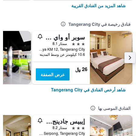
شاهد المزيد من الفنادق القريبة
فنادق رخيصة في Tangerang City
سوبر أو واي و ون هاوس أوك هوتل فيدوسيا سيربونج
3 نجوم
ممتاز 8.1
Jl. Serpong Raya KM 12, Tangerang City, إندونيسيا
10.6 كيلومتر عن وسط المدينة
26 ﷼
عرض الصفقة
شاهد أرخص الفنادق في Tangerang City
الفنادق الموصى بها
إيبيس جادينج سيربونج
3 نجوم
ممتاز 8.2
Block M 5 No 19 Jalan Boulevard Gading Serpong, Tangerang City, إندونيسيا