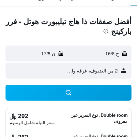
أفضل صفقات ذا هاج تيليبورت هوتل - فرر
باركينج
ح 16/8
-
ن 17/8
2 من الضيوف، غرفة واحدة
292 ﷼
Double room، نوع السرير غير
معروف
سعر الليلة شامل الرسوم
362 ﷼
Double room، نوع السرير غير