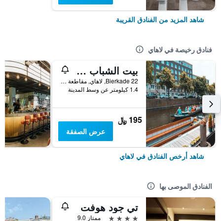
شاهد المزيد من الفنادق القريبة
فنادق رخيصة في لاهاي
بيت الشباب ذا جاردن ستورك
Bierkade 22, لاهاي, مقاطعة جنوب هولندا, هولندا
1.4 كيلومتر عن وسط المدينة
195 ﷼
عرض الصفقة
شاهد أرخص الفنادق في لاهاي
الفنادق الموصى بها
تي جود هوفت
4 نجوم
ممتاز 9.0