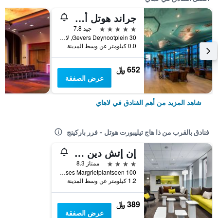
جراند هوتل أمراث كورهاوز ذا هاجيو شيفينينجين
5 نجوم
جيد 7.8
Gevers Deynootplein 30, لاهاي, مقاطعة جنوب هولندا, هولندا
0.0 كيلومتر عن وسط المدينة
652 ﷼
عرض الصفقة
شاهد المزيد من أهم الفنادق في لاهاي
فنادق بالقرب من ذا هاج تيليبورت هوتل - فرر باركينج
إن إتش دين هاخ
4 نجوم
ممتاز 8.3
Prinses Margrietplantsoen 100, لاهاي, مقاطعة جنوب هولندا, هولندا
1.2 كيلومتر عن وسط المدينة
389 ﷼
عرض الصفقة