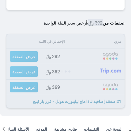
صفقات من
292 ﷼
/
أرخص سعر الليلة الواحدة
مزود
الإجمالي في الليلة
292 ﷼
عرض الصفقة
362 ﷼
عرض الصفقة
369 ﷼
عرض الصفقة
21 صفقة إضافية لـ ذا هاج تيليبورت هوتل - فرر باركينج
لمحة عن
التقييمات
فنادق مشابهة
الموقع
الأسئلة الشائعة