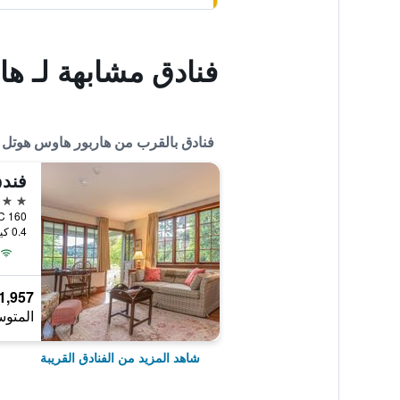
فنادق مشابهة لـ ه
فنادق بالقرب من هاربور هاوس هوتل
4 نجوم
160 Upper Ganges Road, Ganges, BC, كندا
0.4 كيلومتر عن وسط المدينة
1,957 ﷼
المتوس
شاهد المزيد من الفنادق القريبة