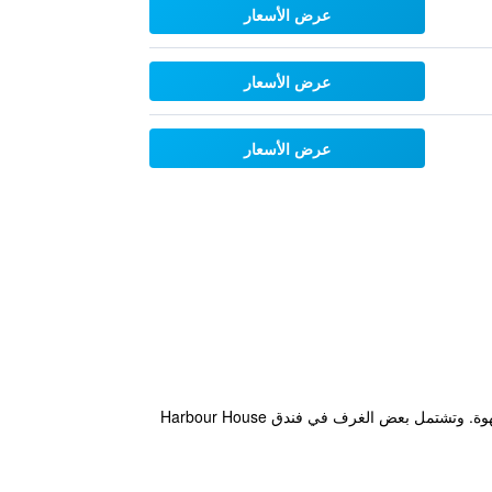
عرض الأسعار
عرض الأسعار
عرض الأسعار
يقع فندق Salt Spring Island في مدينة Ganges ويضم غرف متجددة الهواء مع خدمة الواي فاي المجانية ومرافق صنع القهوة. وتشتمل بعض الغرف في فندق Harbour House