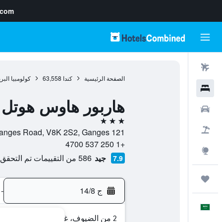
.com
رحلات طيران
الصفحة الرئيسية
كندا
63,558
كولومبيا البر
فنادق
هاربور هاوس هوتل
سيارات
3 نجوم
حزم العروض
121 Upper Ganges Road, V8K 2S2, Ganges, كولومبيا البريطانية, كندا
+1 250 537 4700
استكشاف
جيد
586 من التقييمات تم التحقق منها
7.9
رحلات
ج 14/8
-
العَرَبِيَّة
2 من الضيوف، غرفة واحدة