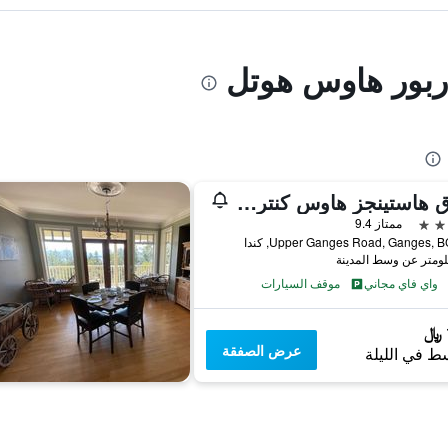
اربور هاوس هوتل
فندق هاستينجز هاوس كنتري هاوس
ممتاز 9.4
واي فاي مجاني
موقف السيارات
عرض الصفقة
ط في الليلة