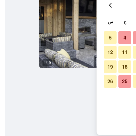
ج
س
5
4
12
11
1/19
شرفة مرصوفة
19
18
26
25