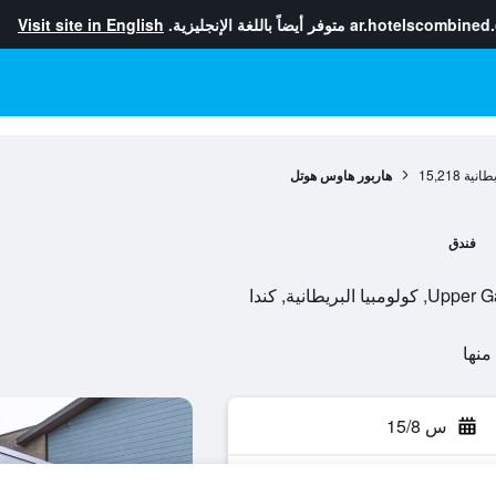
ar.hotelscombined
متوفر أيضاً باللغة الإنجليزية.
Visit site in English
يطانية
15,218
هاربور هاوس هوتل
فندق
س 15/8