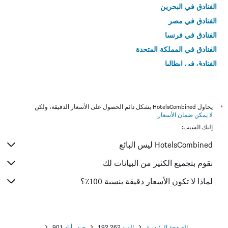
الفنادق في البحرين
الفنادق في مصر
الفنادق في فرنسا
الفنادق في المملكة المتحدة
الفنادق في إيطاليا
الفنادق في تايلاند
*
يحاول HotelsCombined بشكل دائم الحصول على الأسعار الدقيقة، ولكن
لا يمكن ضمان الأسعار
.
إليك السبب:
HotelsCombined ليس البائع
نقوم بتجميع الكثير من البيانات لك
لماذا لا تكون الأسعار دقيقة بنسبة 100٪؟
الصفحة الرئيسية
الهند
192,262
حيدر أباد
901