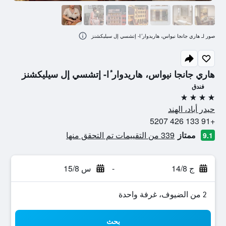
صور لـ هاري جانجا نيواس، هاريدوار ٔا- إتشسي إل سيليكشنز
هاري جانجا نيواس، هاريدوار ٔا- إتشسي إل سيليكشنز
فندق
4 نجوم
حيدر أباد، الهند
+91 133 426 5207
ممتاز
339 من التقييمات تم التحقق منها
9.1
ج 14/8
-
س 15/8
2 من الضيوف، غرفة واحدة
بحث