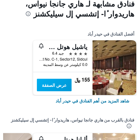
فنادق مشابهة لـ هاري جانجا نيواس،
هاريدوار ٔا- إتشسي إل سيليكشنز
أفضل الفنادق في حيدر أباد
ياشيل هوتل هاريدوار
4 نجوم
جيد 6.4
Plot No. C-1, Sector12, Sidcul, حيدر أباد, الهند
0.0 كيلومتر عن وسط المدينة
155 ﷼
عرض الصفقة
شاهد المزيد من أهم الفنادق في حيدر أباد
فنادق بالقرب من هاري جانجا نيواس، هاريدوار ٔا- إتشسي إل سيليكشنز
ألبانا هوتل