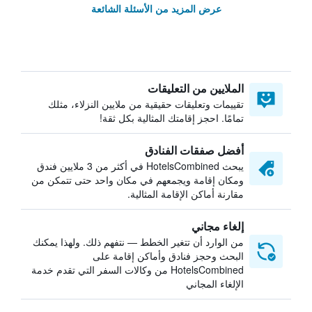
عرض المزيد من الأسئلة الشائعة
الملايين من التعليقات
تقييمات وتعليقات حقيقية من ملايين النزلاء، مثلك
تمامًا. احجز إقامتك المثالية بكل ثقة!
أفضل صفقات الفنادق
يبحث HotelsCombined في أكثر من 3 ملايين فندق
ومكان إقامة ويجمعهم في مكان واحد حتى تتمكن من
مقارنة أماكن الإقامة المثالية.
إلغاء مجاني
من الوارد أن تتغير الخطط — نتفهم ذلك. ولهذا يمكنك
البحث وحجز فنادق وأماكن إقامة على
HotelsCombined من وكالات السفر التي تقدم خدمة
الإلغاء المجاني