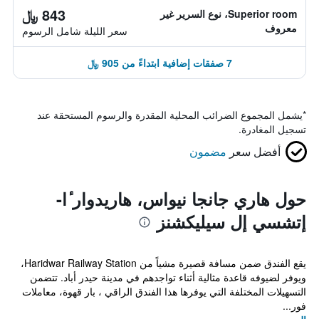
843 ﷼
Superior room، نوع السرير غير
معروف
سعر الليلة شامل الرسوم
7 صفقات إضافية ابتداءً من 905 ﷼
*
يشمل المجموع الضرائب المحلية المقدرة والرسوم المستحقة عند
تسجيل المغادرة.
أفضل سعر
مضمون
حول هاري جانجا نيواس، هاريدوار ٔا-
إتشسي إل سيليكشنز
يقع الفندق ضمن مسافة قصيرة مشياً من Haridwar Railway Station،
ويوفر لضيوفه قاعدة مثالية أثناء تواجدهم في مدينة حيدر أباد. تتضمن
التسهيلات المختلفة التي يوفرها هذا الفندق الراقي ، بار قهوة، معاملات
فور...