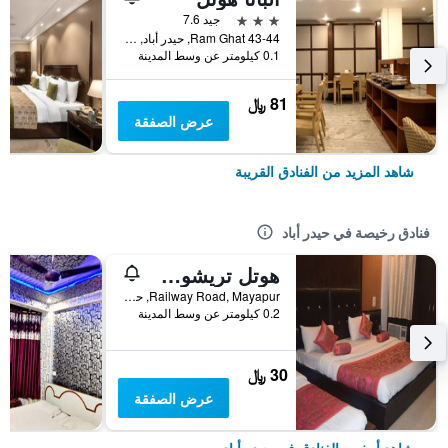
3 نجوم
جيد 7.6
43-44 Ram Ghat, حيدر أباد, الهند
0.1 كيلومتر عن وسط المدينة
81 ﷼
عرض الصفقة
شاهد المزيد من الفنادق القريبة
فنادق رخيصة في حيدر أباد
هوتل تريشول باي تي آند إم هوتلز
Railway Road, Mayapur, حيدر أباد, الهند
0.2 كيلومتر عن وسط المدينة
30 ﷼
عرض الصفقة