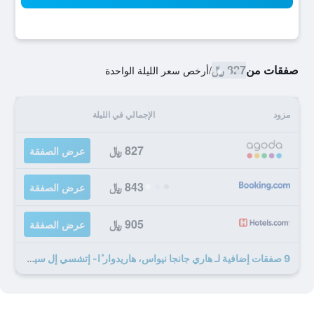
صفقات من
827 ﷼
/
أرخص سعر الليلة الواحدة
مزود
الإجمالي في الليلة
827 ﷼
عرض الصفقة
843 ﷼
عرض الصفقة
905 ﷼
عرض الصفقة
9 صفقات إضافية لـ هاري جانجا نيواس، هاريدوار ٔا- إتشسي إل سيليكشنز