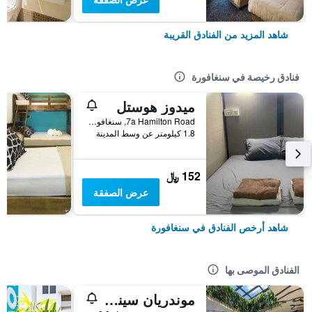
شاهد المزيد من الفنادق القريبة
فنادق رخيصة في سنغافورة
ميدوز هوستل
7a Hamilton Road, سنغافورة, سنغافورة
1.8 كيلومتر عن وسط المدينة
152 ﷼
عرض الصفقة
شاهد أرخص الفنادق في سنغافورة
الفنادق الموصى بها
موندريان سينجابور دوكستون