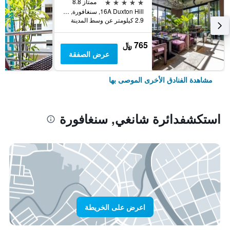
5 نجوم
ممتاز 8.8
16A Duxton Hill, سنغافورة, سنغافورة
2.9 كيلومتر عن وسط المدينة
765 ﷼
عرض الصفقة
مشاهدة الفنادق الأخرى الموصى بها
استكشفدائرة شانغي, سنغافورة
اعرض على الخريطة