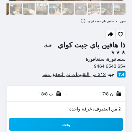
صور لـ ذا هافين باي جيت كواي
ذا هافين باي جيت كواي
فندق
3 نجوم
سنغافورة، سنغافورة
+65 6543 9464
جيد
313 من التقييمات تم التحقق منها
7.4
ن 17/8
-
ث 18/8
2 من الضيوف، غرفة واحدة
بحث