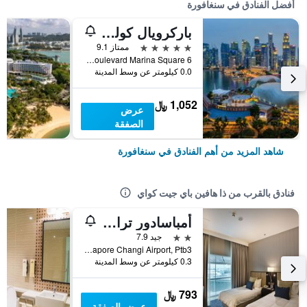
أفضل الفنادق في سنغافورة
باركرويال كوليكشن مارينا باي، سنغافورة
5 نجوم
ممتاز 9.1
6 Raffles Boulevard Marina Square, سنغافورة, سنغافورة
0.0 كيلومتر عن وسط المدينة
1,052 ﷼
عرض
الصفقة
شاهد المزيد من أهم الفنادق في سنغافورة
فنادق بالقرب من ذا هافين باي جيت كواي
أمباسادور ترانزيت هوتل تيرمينال 3
2 نجمتين
جيد 7.9
Singapore Changi Airport, Ptb3, سنغافورة, سنغافورة
0.3 كيلومتر عن وسط المدينة
793 ﷼
عرض الصفقة