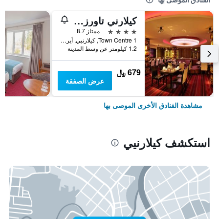
كيلارني تاورز هوتل آند ليجير سنتر
4 نجوم
ممتاز 8.7
Town Centre 1, كيلارنيي, أيرلندا
1.2 كيلومتر عن وسط المدينة
679 ﷼
عرض الصفقة
مشاهدة الفنادق الأخرى الموصى بها
استكشف كيلارنيي