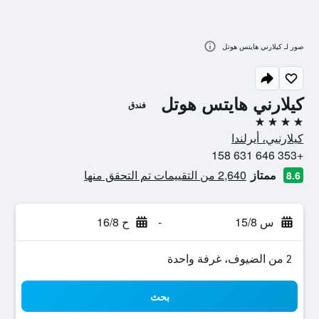
صور لـ كيلارني هايتس هوتل
كيلارني هايتس هوتل
فندق
4 نجوم
كيلارنيي، أيرلندا
+353 646 631 158
ممتاز
2,640 من التقييمات تم التحقق منها
8.6
س 15/8
-
ح 16/8
2 من الضيوف، غرفة واحدة
بحث