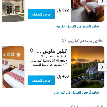
522 ﷼
عرض الصفقة
شاهد المزيد من الفنادق القريبة
فنادق رخيصة في كيلارنيي
كيلين هاوس هوتل
3 نجوم
ممتاز 9.0
Lakes Of Killarney, كيلارنيي, أيرلندا
4.7 كيلومتر عن وسط المدينة
406 ﷼
عرض الصفقة
شاهد أرخص الفنادق في كيلارنيي
الفنادق الموصى بها