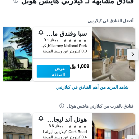
فنادق مشابهة لـ كيلارني هايتس هوتل
أفضل الفنادق في كيلارنيي
سبا وفندق ماكروس بارك
5 نجوم
ممتاز 9.1
Killarney National Park, كيلارنيي, أيرلندا
0.0 كيلومتر عن وسط المدينة
1,009 ﷼
عرض
الصفقة
شاهد المزيد من أهم الفنادق في كيلارنيي
فنادق بالقرب من كيلارني هايتس هوتل
هوتل آند ليجار سنتر كيلارني
4 نجوم
ممتاز 8.6
Cork Road, كيلارنيي, أيرلندا
0.4 كيلومتر عن وسط المدينة