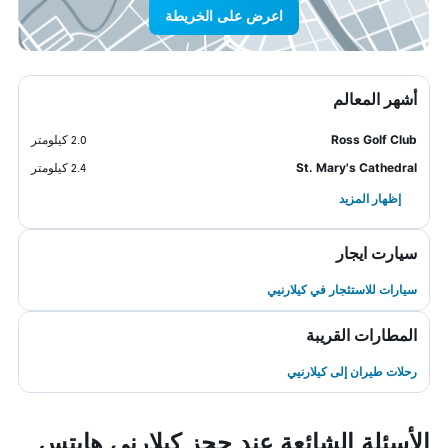
اعرض على الخريطة
أشهر المعالم
Ross Golf Club
2.0 كيلومتر
St. Mary's Cathedral
2.4 كيلومتر
إظهار المزيد
سيارت ايجار
سيارات للاستئجار في كيلارنيي
المطارات القريبة
رحلات طيران إلى كيلارنيي
الأسئلة الشائعة عند حجز كيلارني هايتس