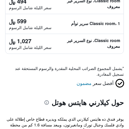
494 ﷼
Classic room، نوع السرير غير
معروف
سعر الليلة شامل الرسوم
599 ﷼
Classic room، 1 سرير توأم
سعر الليلة شامل الرسوم
1,027 ﷼
Classic room، نوع السرير غير
معروف
سعر الليلة شامل الرسوم
*
يشمل المجموع الضرائب المحلية المقدرة والرسوم المستحقة عند
تسجيل المغادرة.
أفضل سعر
مضمون
حول كيلارني هايتس هوتل
يوفر فندق ذه هايتس كيلارني الذي يملكه ويديره قطاع خاص إطلالة على
وادي فلسك وجبال تورك ومانغيرتون، ويبعد مسافة 1.6 كم من محطة